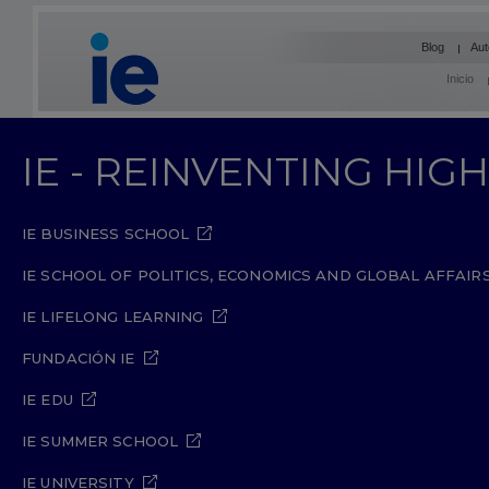
Blog
Aut
Inicio
IE - REINVENTING HI
IE BUSINESS SCHOOL
IE SCHOOL OF POLITICS, ECONOMICS AND GLOBAL AFFAIR
IE LIFELONG LEARNING
FUNDACIÓN IE
IE EDU
IE SUMMER SCHOOL
IE UNIVERSITY