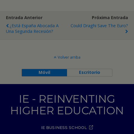
Entrada Anterior
Próxima Entrada
¿Está España Abocada A
Could Draghi Save The Euro?
Una Segunda Recesión?
Volver arriba
Móvil
Escritorio
IE - REINVENTING
HIGHER EDUCATION
IE BUSINESS SCHOOL