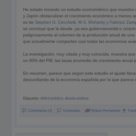
He estado mirando un estudio econométrico que muestra q
y Japón obstaculizan el crecimiento económico a menos 
es de
Stephen G. Cecchetti, M.S. Mohanty y Fabrizio Zamp
se concluye que la deuda -ya sea gubernamental o corpor
peligrosamente al volumen de la producción anual de una 
que actualmente comparten casi todas las economías ava
La investigación, muy citada y muy conocida, muestra qu
un 90% del PIB, las tasas promedio de crecimiento anual 
En resumen, parece que según este estudio el ajuste fiscal
desconfiando de la economía española por lo que parece ne
Etiquetas:
déficit público
,
deuda pública
Comentarios (4)
Comentario
Enlace Permanente
Trac