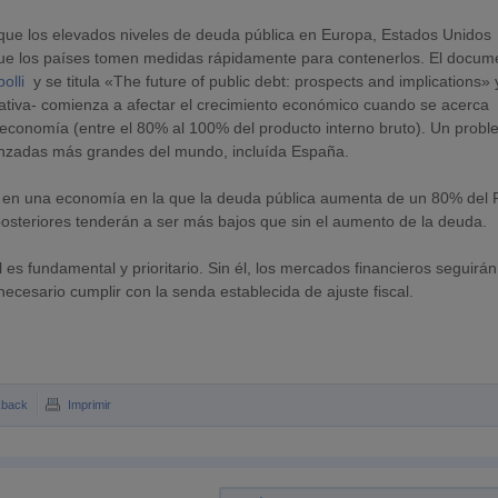
ue los elevados niveles de deuda pública en Europa, Estados Unidos
que los países tomen medidas rápidamente para contenerlos. El docum
olli
y se titula «The future of public debt: prospects and implications» 
ativa- comienza a afectar el crecimiento económico cuando se acerca
economía (entre el 80% al 100% del producto interno bruto). Un prob
nzadas más grandes del mundo, incluída España.
e en una economía en la que la deuda pública aumenta de un 80% del 
posteriores tenderán a ser más bajos que sin el aumento de la deuda.
 es fundamental y prioritario. Sin él, los mercados financieros seguirán
cesario cumplir con la senda establecida de ajuste fiscal.
kback
Imprimir