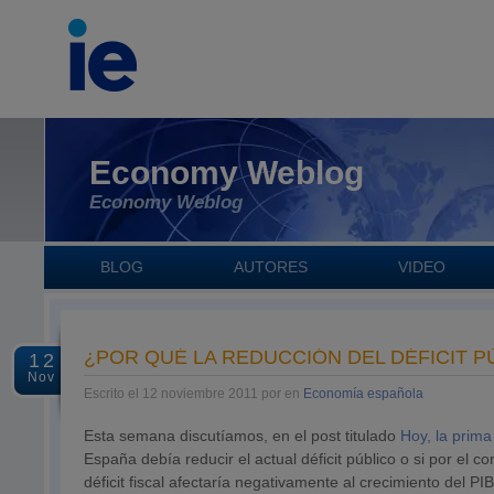
Economy Weblog
Economy Weblog
BLOG
AUTORES
VIDEO
¿POR QUÉ LA REDUCCIÓN DEL DÉFICIT P
12
Nov
Escrito el 12 noviembre 2011 por en
Economía española
Esta semana discutíamos, en el post titulado
Hoy, la prima
España debía reducir el actual déficit público o si por el co
déficit fiscal afectaría negativamente al crecimiento del PIB