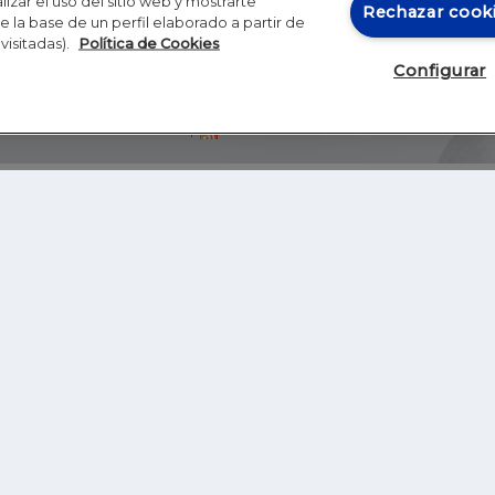
izar el uso del sitio web y mostrarte
Rechazar cook
 la base de un perfil elaborado a partir de
visitadas).
Política de Cookies
Configurar
Blog
Autores
Video
Inicio
RSS
GHER EDUCATION
IE UNIVERSITY
S
IE LAW SCHOOL
IE SCHOOL OF ARCHITECTURE AND DESIGN
IE SCHOOL OF SCIENCE & TECHNOLOGY
IE SCHOOL OF ARTS & HUMANITIES