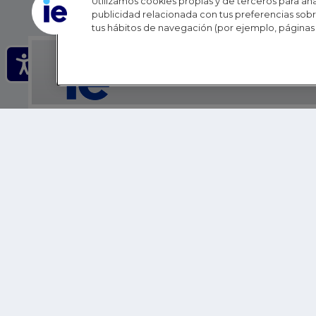
Utilizamos cookies propias y de terceros para anal
publicidad relacionada con tus preferencias sobre
tus hábitos de navegación (por ejemplo, páginas 
IE - REINVENTING HI
IE BUSINESS SCHOOL
IE SCHOOL OF POLITICS, ECONOMICS AND GLOBAL AFFAIR
IE LIFELONG LEARNING
FUNDACIÓN IE
IE EDU