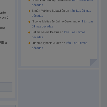
Sebastián Santiago Matías
en
Irán :Las últimas
décadas
Simón Máximo Sebastián
en
Irán :Las últimas
ento
décadas
y en él
Nicolás Matías Jerónimo Gerónimo
en
Irán :Las
últimas décadas
lema
Fátima Mireia Beatriz
en
Irán :Las últimas
décadas
PIB a
Juanma Ignacio Judith
en
Irán :Las últimas
décadas