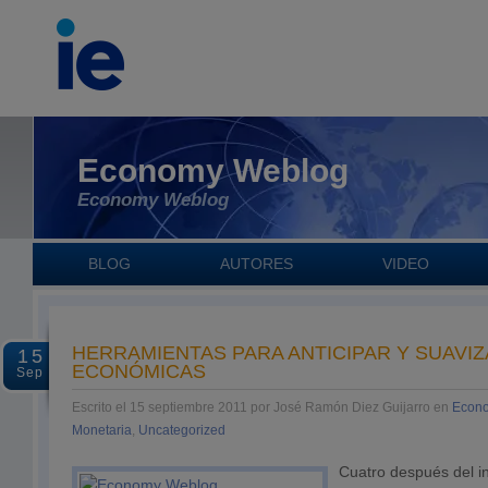
Economy Weblog
Economy Weblog
BLOG
AUTORES
VIDEO
HERRAMIENTAS PARA ANTICIPAR Y SUAVIZ
15
ECONÓMICAS
Sep
Escrito el 15 septiembre 2011 por José Ramón Diez Guijarro en
Econo
Monetaria
,
Uncategorized
Cuatro después del in