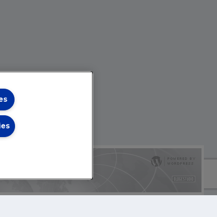
es
ies