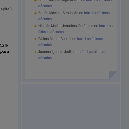
Sebastián Santiago Matías
en
Irán :Las últimas
décadas
apital)
Simón Máximo Sebastián
en
Irán :Las últimas
décadas
Nicolás Matías Jerónimo Gerónimo
en
Irán :Las
últimas décadas
Fátima Mireia Beatriz
en
Irán :Las últimas
 2,3%
décadas
 para
Juanma Ignacio Judith
en
Irán :Las últimas
décadas