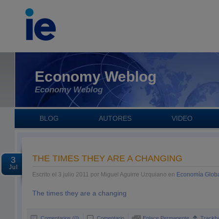
Economy Weblog
Economy Weblog
BLOG
AUTORES
VIDEO
THE TIMES THEY ARE A CHANGING
3
Jul
Escrito el 3 julio 2011 por Miguel Aguirre Uzquiano en
Economía Glob
The times they are a changing
Comentarios (0)
Comentario
Enlace Permanente
Trackb