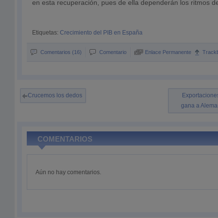
en esta recuperación, pues de ella dependerán los ritmos d
Etiquetas:
Crecimiento del PIB en España
Comentarios (16)
Comentario
Enlace Permanente
Track
Crucemos los dedos
Exportacione
gana a Aleman
COMENTARIOS
Aún no hay comentarios.