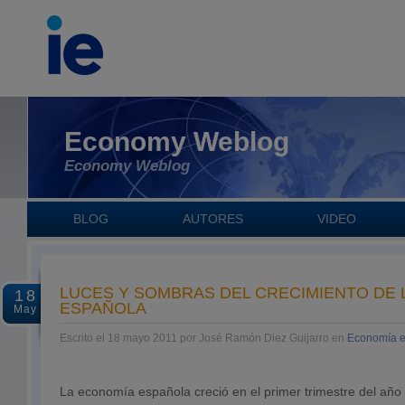
Economy Weblog
Economy Weblog
BLOG
AUTORES
VIDEO
LUCES Y SOMBRAS DEL CRECIMIENTO DE 
18
ESPAÑOLA
May
Escrito el 18 mayo 2011 por José Ramón Diez Guijarro en
Economía 
La economía española creció en el primer trimestre del año 