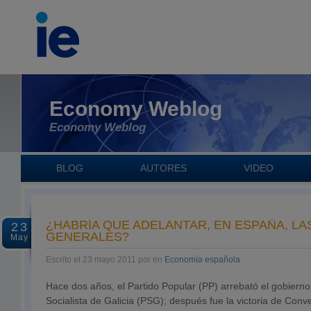
Economy Weblog
Economy Weblog
BLOG
AUTORES
VIDEO
¿HABRÍA QUE ADELANTAR, EN ESPAÑA, LA
23
GENERALES?
May
Escrito el 23 mayo 2011 por en
Economía española
Hace dos años, el Partido Popular (PP) arrebató el gobierno 
Socialista de Galicia (PSG); después fue la victoria de Conv