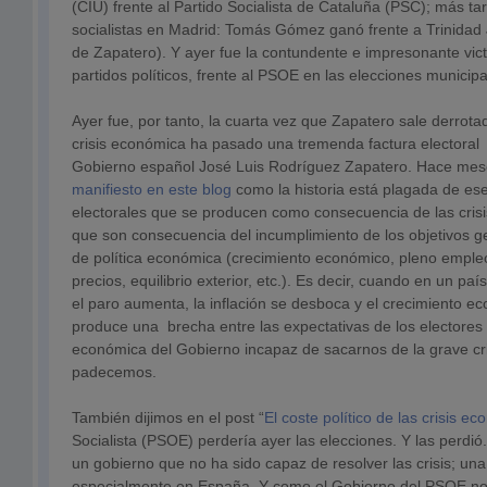
(CIU) frente al Partido Socialista de Cataluña (PSC); más ta
socialistas en Madrid: Tomás Gómez ganó frente a Trinidad 
de Zapatero). Y ayer fue la contundente e impresonante victo
partidos políticos, frente al PSOE en las elecciones municip
Ayer fue, por tanto, la cuarta vez que Zapatero sale derrot
crisis económica ha pasado una tremenda factura electoral 
Gobierno español José Luis Rodríguez Zapatero. Hace me
manifiesto en este blog
como la historia está plagada de ese
electorales que se producen como consecuencia de las cris
que son consecuencia del incumplimiento de los objetivos 
de política económica (crecimiento económico, pleno empleo
precios, equilibrio exterior, etc.). Es decir, cuando en un pa
el paro aumenta, la inflación se desboca y el crecimiento e
produce una brecha entre las expectativas de los electores y
económica del Gobierno incapaz de sacarnos de la grave cr
padecemos.
También dijimos en el post “
El coste político de las crisis e
Socialista (PSOE) perdería ayer las elecciones. Y las perdi
un gobierno que no ha sido capaz de resolver las crisis; un
especialmente en España. Y como el Gobierno del PSOE no