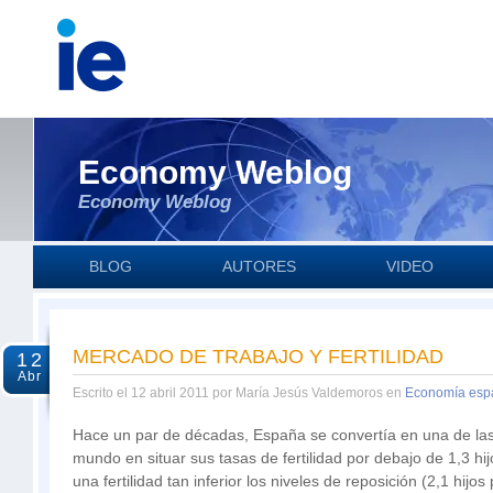
Economy Weblog
Economy Weblog
BLOG
AUTORES
VIDEO
MERCADO DE TRABAJO Y FERTILIDAD
12
Abr
Escrito el 12 abril 2011 por María Jesús Valdemoros en
Economía esp
Hace un par de décadas, España se convertía en una de las
mundo en situar sus tasas de fertilidad por debajo de 1,3 hij
una fertilidad tan inferior los niveles de reposición (2,1 hijos