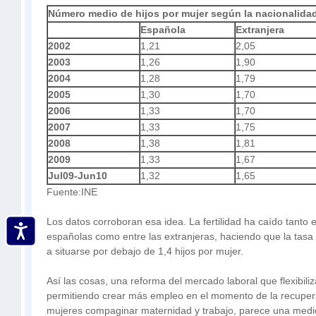
Número medio de hijos por mujer según la
nacionalidad
Española
Extranjera
2002
1,21
2,05
2003
1,26
1,90
2004
1,28
1,79
2005
1,30
1,70
2006
1,33
1,70
2007
1,33
1,75
2008
1,38
1,81
2009
1,33
1,67
Jul09-Jun10
1,32
1,65
Fuente:INE
Los datos corroboran esa idea. La fertilidad ha caído tanto 
españolas como entre las extranjeras, haciendo que la tasa de
a situarse por debajo de 1,4 hijos por mujer.
Así las cosas, una reforma del mercado laboral que flexibili
permitiendo crear más empleo en el momento de la recuperac
mujeres compaginar maternidad y trabajo, parece una medi