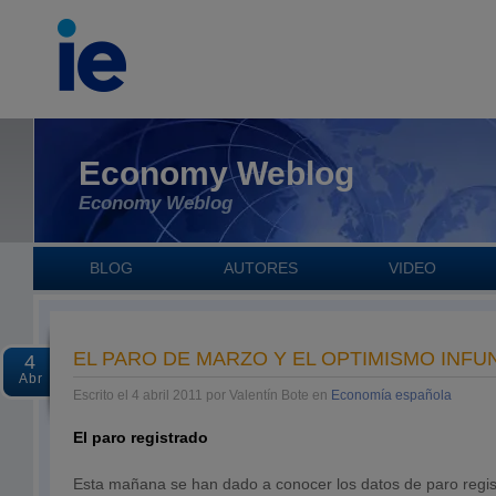
Economy Weblog
Economy Weblog
BLOG
AUTORES
VIDEO
EL PARO DE MARZO Y EL OPTIMISMO INF
4
Abr
Escrito el 4 abril 2011 por Valentín Bote en
Economía española
El paro registrado
Esta mañana se han dado a conocer los datos de paro registr