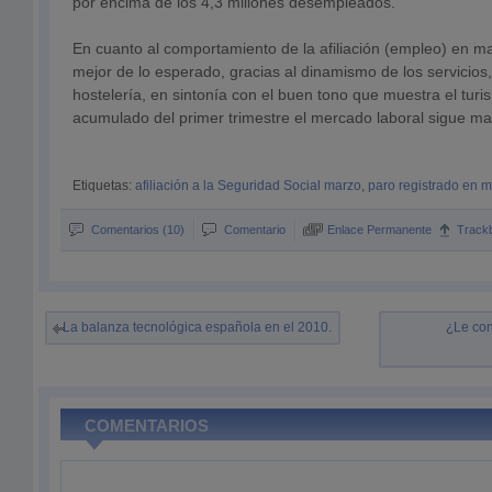
por encima de los 4,3 millones desempleados.
En cuanto al comportamiento de la afiliación (empleo) en m
mejor de lo esperado, gracias al dinamismo de los servicios,
hostelería, en sintonía con el buen tono que muestra el turi
acumulado del primer trimestre el mercado laboral sigue mar
Etiquetas:
afiliación a la Seguridad Social marzo
,
paro registrado en 
Comentarios (10)
Comentario
Enlace Permanente
Track
La balanza tecnológica española en el 2010.
¿Le con
COMENTARIOS