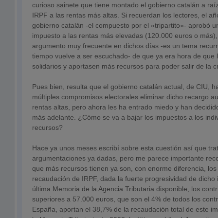
curioso sainete que tiene montado el gobierno catalán a raíz
IRPF a las rentas más altas. Si recuerdan los lectores, el añ
gobierno catalán -el compuesto por el «tripartito»- aprobó 
impuesto a las rentas más elevadas (120.000 euros o más), 
argumento muy frecuente en dichos días -es un tema recurr
tiempo vuelve a ser escuchado- de que ya era hora de que 
solidarios y aportasen más recursos para poder salir de la cr
Pues bien, resulta que el gobierno catalán actual, de CIU, 
múltiples compromisos electorales eliminar dicho recargo a
rentas altas, pero ahora les ha entrado miedo y han decidid
más adelante. ¿Cómo se va a bajar los impuestos a los ind
recursos?
Hace ya unos meses escribí sobre esta cuestión así que trat
argumentaciones ya dadas, pero me parece importante recor
que más recursos tienen ya son, con enorme diferencia, los
recaudación de IRPF, dada la fuerte progresividad de dicho 
última Memoria de la Agencia Tributaria disponible, los cont
superiores a 57.000 euros, que son el 4% de todos los cont
España, aportan el 38,7% de la recaudación total de este i