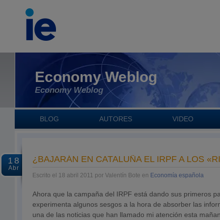
Economy Weblog
Economy Weblog
BLOG
AUTORES
VIDEO
¿BAJARÁN EN CATALUÑA EL IRPF A LOS «R
18
Abr
Escrito el 18 abril 2011 por Valentín Bote en
Economía española
Ahora que la campaña del IRPF está dando sus primeros pa
experimenta algunos sesgos a la hora de absorber las inform
una de las noticias que han llamado mi atención esta mañan