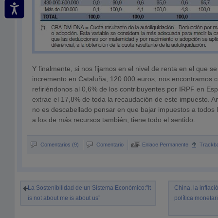
Y finalmente, si nos fijamos en el nivel de renta en el que s
incremento en Cataluña, 120.000 euros, nos encontramos 
refiriéndonos al 0,6% de los contribuyentes por IRPF en Es
extrae el 17,8% de toda la recaudación de este impuesto. An
no es descabellado pensar en que bajar impuestos a todos l
a los de más recursos también, tiene todo el sentido.
Comentarios (9)
Comentario
Enlace Permanente
Trackb
La Sostenibilidad de un Sistema Económico:”It
China, la inflaci
is not about me is about us”
política moneta