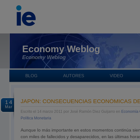
Economy Weblog
Economy Weblog
BLOG
AUTORES
VIDEO
JAPÓN: CONSECUENCIAS ECONÓMICAS D
14
Mar
Escrito el 14 marzo 2011 por José Ramón Diez Guijarro en
Economía 
Política Monetaria
Aunque lo más importante en estos momentos continúa sien
con miles de fallecidos y desaparecidos, en las últimas hora