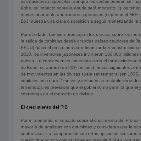
estimaciones disponibles, aunque los costes pueden ser has
Kobe, su impacto sobre la deuda será modesto; ii) los tene
mayoritariamente ahorradores japoneses (suponen el 95% de 
BoJ muestra una clara disposición a seguir monetizando la 
Por otro lado, también preocupan los efectos sobre los mer
la salida de capitales desde grandes países deudores de Ja
EEUU) hacia el país nipón para financiar la reconstrucción 
2010, los inversores japoneses invirtieron 166.000 millones 
países. La consecuencia inmediata sería el fortalecimiento d
de Kobe, se apreció un 20% en los 3 meses siguientes al de
de movimientos en las divisas suele ser temporal (en 1995, l
capitales sólo duró 2 meses y después se restablecieron los 
terremoto), es previsible que el gobierno no permita que el 
intervenga en el mercado de divisas.
El crecimiento del PIB
Por el momento, el impacto sobre el crecimiento del PIB es mu
mayoría de analistas son optimistas y consideran que la eco
contracción. La comparación con otros episodios similares 
puesto que no son comparables en magnitud ni en localizaci