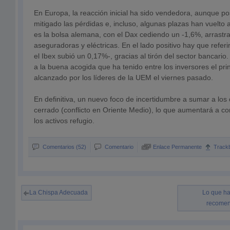
En Europa, la reacción inicial ha sido vendedora, aunque p
mitigado las pérdidas e, incluso, algunas plazas han vuelto a
es la bolsa alemana, con el Dax cediendo un -1,6%, arrastr
aseguradoras y eléctricas. En el lado positivo hay que referi
el Ibex subió un 0,17%-, gracias al tirón del sector bancario
a la buena acogida que ha tenido entre los inversores el pri
alcanzado por los líderes de la UEM el viernes pasado.
En definitiva, un nuevo foco de incertidumbre a sumar a los
cerrado (conflicto en Oriente Medio), lo que aumentará a cor
los activos refugio.
Comentarios (52)
Comentario
Enlace Permanente
Track
La Chispa Adecuada
Lo que ha
recomen