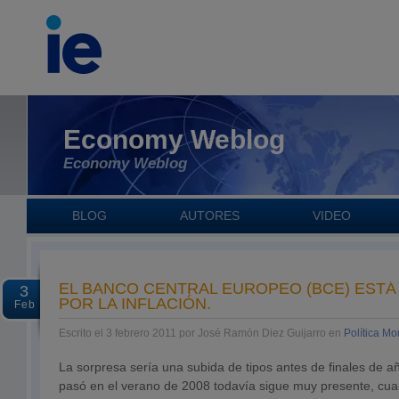
Economy Weblog
Economy Weblog
BLOG
AUTORES
VIDEO
EL BANCO CENTRAL EUROPEO (BCE) EST
3
POR LA INFLACIÓN.
Feb
Escrito el 3 febrero 2011 por José Ramón Diez Guijarro en
Política Mo
La sorpresa sería una subida de tipos antes de finales de a
pasó en el verano de 2008 todavía sigue muy presente, cua