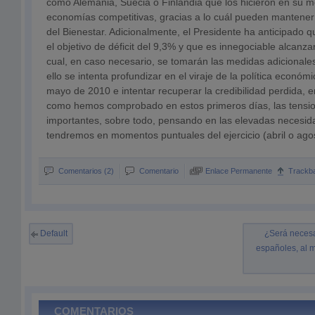
como Alemania, Suecia o Finlandia que los hicieron en su 
economías competitivas, gracias a lo cuál pueden mantene
del Bienestar. Adicionalmente, el Presidente ha anticipado 
el objetivo de déficit del 9,3% y que es innegociable alcanza
cual, en caso necesario, se tomarán las medidas adicionale
ello se intenta profundizar en el viraje de la política econó
mayo de 2010 e intentar recuperar la credibilidad perdida, 
como hemos comprobado en estos primeros días, las tensio
importantes, sobre todo, pensando en las elevadas necesid
tendremos en momentos puntuales del ejercicio (abril o ago
Comentarios (2)
Comentario
Enlace Permanente
Trackb
Default
¿Será necesar
españoles, al m
COMENTARIOS