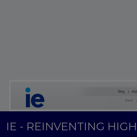
Blog
Aut
Inicio
IE - REINVENTING HI