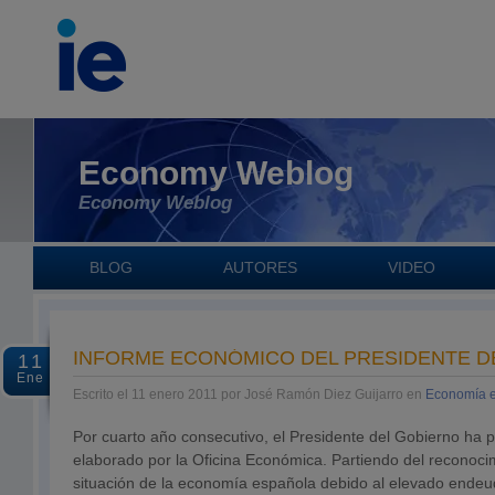
Economy Weblog
Economy Weblog
BLOG
AUTORES
VIDEO
INFORME ECONÓMICO DEL PRESIDENTE D
11
Ene
Escrito el 11 enero 2011 por José Ramón Diez Guijarro en
Economía 
Por cuarto año consecutivo, el Presidente del Gobierno ha 
elaborado por la Oficina Económica. Partiendo del reconocimi
situación de la economía española debido al elevado endeu