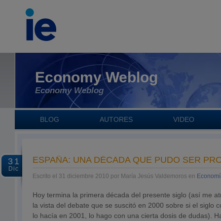
Economy Weblog
Economy Weblog
BLOG
AUTORES
VIDEO
ESPAÑA: UNA DÉCADA QUE PUDO SER PR
31
Dic
Escrito el 31 diciembre 2010 por María Jesús Valdemoros en
Economí
Hoy termina la primera década del presente siglo (así me at
la vista del debate que se suscitó en 2000 sobre si el sigl
lo hacía en 2001, lo hago con una cierta dosis de dudas). H