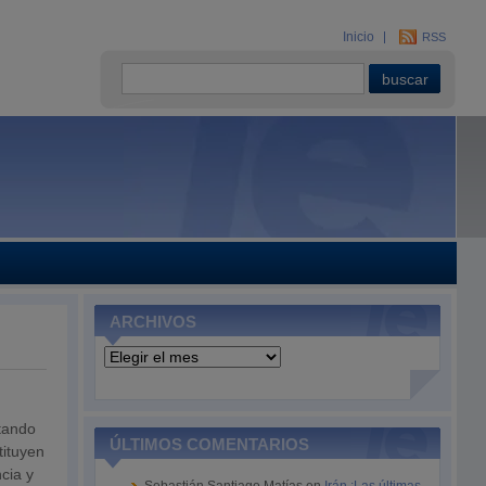
Inicio
RSS
ARCHIVOS
Archivos
ctando
ÚLTIMOS COMENTARIOS
tituyen
cia y