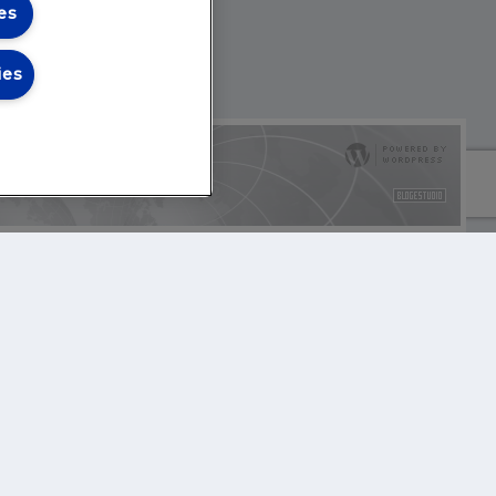
es
ies