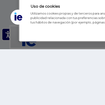
Uso de cookies
Utilizamos cookies propias y de terceros para anal
publicidad relacionada con tus preferencias sobre
tus hábitos de navegación (por ejemplo, páginas 
IE - REINVENTING HI
IE BUSINESS SCHOOL
IE SCHOOL OF POLITICS, ECONOMICS AND GLOBAL AFFAIR
IE LIFELONG LEARNING
FUNDACIÓN IE