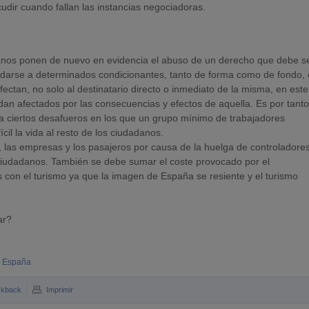
udir cuando fallan las instancias negociadoras.
anos ponen de nuevo en evidencia el abuso de un derecho que debe s
modarse a determinados condicionantes, tanto de forma como de fondo, 
ectan, no solo al destinatario directo o inmediato de la misma, en este
an afectados por las consecuencias y efectos de aquella. Es por tant
a ciertos desafueros en los que un grupo mínimo de trabajadores
cil la vida al resto de los ciudadanos.
, las empresas y los pasajeros por causa de la huelga de controladore
ciudadanos. También se debe sumar el coste provocado por el
s con el turismo ya que la imagen de España se resiente y el turismo
ar?
n España
ckback
Imprimir