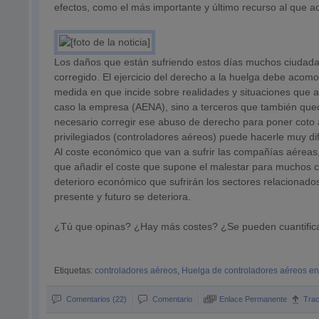
efectos, como el más importante y último recurso al que ac
Los daños que están sufriendo estos días muchos ciudad
corregido. El ejercicio del derecho a la huelga debe aco
medida en que incide sobre realidades y situaciones que af
caso la empresa (AENA), sino a terceros que también qued
necesario corregir ese abuso de derecho para poner coto 
privilegiados (controladores aéreos) puede hacerle muy difí
Al coste económico que van a sufrir las compañías aéreas
que añadir el coste que supone el malestar para muchos 
deterioro económico que sufrirán los sectores relacionado
presente y futuro se deteriora.
¿Tú que opinas? ¿Hay más costes? ¿Se pueden cuantific
Etiquetas:
controladores aéreos
,
Huelga de controladores aéreos e
Comentarios (22)
Comentario
Enlace Permanente
Tra