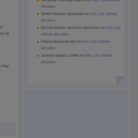
Sebastián Santiago Matías
en
Irán :Las últimas
décadas
Simón Máximo Sebastián
en
Irán :Las últimas
décadas
er
Nicolás Matías Jerónimo Gerónimo
en
Irán :Las
en la
últimas décadas
Fátima Mireia Beatriz
en
Irán :Las últimas
o
décadas
Juanma Ignacio Judith
en
Irán :Las últimas
décadas
s hay