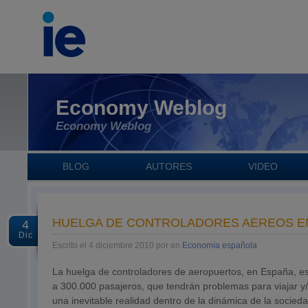
Economy Weblog
Economy Weblog
BLOG
AUTORES
VIDEO
HUELGA DE CONTROLADORES AÉREOS E
4
Dic
Escrito el 4 diciembre 2010 por en
Economía española
La huelga de controladores de aeropuertos, en España, est
a 300.000 pasajeros, que tendrán problemas para viajar y/o
una inevitable realidad dentro de la dinámica de la socied