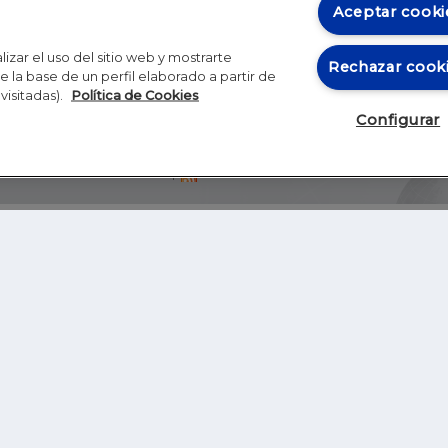
Aceptar cooki
izar el uso del sitio web y mostrarte
Rechazar cook
 la base de un perfil elaborado a partir de
visitadas).
Política de Cookies
Configurar
Blog
Autores
Video
Inicio
RSS
GHER EDUCATION
IE UNIVERSITY
S
IE LAW SCHOOL
IE SCHOOL OF ARCHITECTURE AND DESIGN
IE SCHOOL OF SCIENCE & TECHNOLOGY