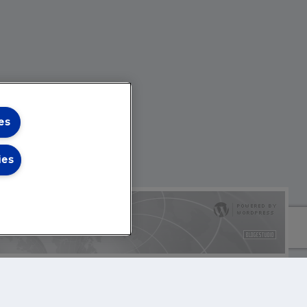
es
ies