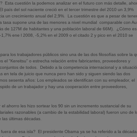
 Esta cuestión la podemos analizar en el futuro con más detalle, ahor
El país del sol naciente creció en el tercer trimestre del 2010 un 3,9%
cia un crecimiento anual del 2,9%. La cuestión es que a pesar de tene
 tasa supone una de las menores a nivel mundial comparable con Aus
 más de 127M de habitantes y una población laboral de 66M). ¿Cómo es
-1,7% ene l 2008, -5,2% en el 2009 o el citado 2 y pico en el 2010 se
ara los trabajadores públicos sino una de las dos filosofías sobre la 
 el “Kereitsu” o estrecha relación entre fabricantes, proveedores y
s conjuntos de todos. Debido a la competencia internacional y a situaci
 en tela de juicio que nunca pero han sido y siguen siendo las dos
imos sesenta años: Los empleados se identifican con su empleador, el
espido de un trabajador y hay una cooperación entre proveedores,
 el ahorro les hizo sortear los 90 sin un incremento sustancial de su
ales razonables (a cambio de la estabilidad laboral) fueron uno de l
 las últimas décadas.
o fuera de esa isla? El presidente Obama ya se ha referido a la década