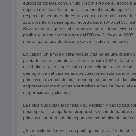
europeos todavía con un nulo crecimiento de su economía?
objetivo de estas líneas es fijarnos en el modelo japonés. 
respecto al segundo trimestre y camina con paso firme ha
actualmente un desempleo record desde 1945 del 5%, esta
Suiza (siendo la principal diferencia que en Japón viven
posible que con crecimientos del PIB del 2,4% en el 2007, 
mantenga la tasa de desempleo en niveles mínimos?..
En Japón, un empleo para toda la vida no es una cuestión p
pivotado su crecimiento económico desde 1.945. La otra es
distribuidores, en la que cada grupo vela por los interese
demográfica del país estas dos cuestiones están ahora más
principales razones del bajo desempleo japonés de los últ
empresario toma muchas alternativas antes de llegar al d
corporaciones y clientes.
La típica frugalidad japonesa y su decisión y capacidad por
desempleo. Trabajadores preparados y con demandas salari
principales motores de la expansión económica del país de
¿Es posible está mezcla de pacto global y visión de futur