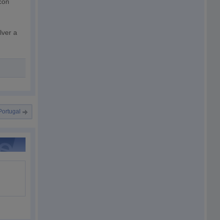
con
lver a
 Portugal