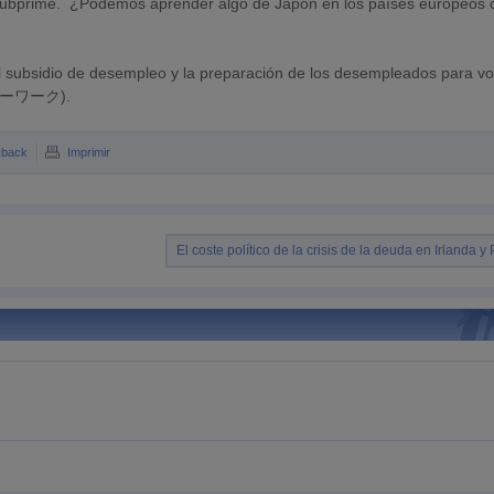
s subprime. ¿Podemos aprender algo de Japón en los países europeos 
el subsidio de desempleo y la preparación de los desempleados para vo
 (ハローワーク).
kback
Imprimir
El coste político de la crisis de la deuda en Irlanda y