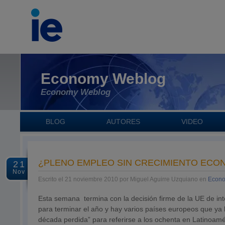
Economy Weblog
Economy Weblog
BLOG
AUTORES
VIDEO
¿PLENO EMPLEO SIN CRECIMIENTO ECO
21
Nov
Escrito el 21 noviembre 2010 por Miguel Aguirre Uzquiano en
Econo
Esta semana termina con la decisión firme de la UE de in
para terminar el año y hay varios países europeos que ya l
década perdida” para referirse a los ochenta en Latinoam