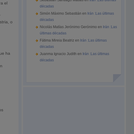
Sebastián Santiago Matías
en
Irán :Las últimas
a el
décadas
Simón Máximo Sebastián
en
Irán :Las últimas
r
décadas
tria, o
Nicolás Matías Jerónimo Gerónimo
en
Irán :Las
últimas décadas
Fátima Mireia Beatriz
en
Irán :Las últimas
décadas
que ha
Juanma Ignacio Judith
en
Irán :Las últimas
décadas
ón
os