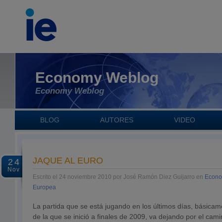
Economy Weblog
Economy Weblog
BLOG
AUTORES
VIDEO
JAQUE AL EURO
24
Nov
Escrito el 24 noviembre 2010 por José Ramón Diez Guijarro en
Econo
Europea
La partida que se está jugando en los últimos días, básica
de la que se inició a finales de 2009, va dejando por el cami