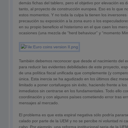
demás fichas del tablero, pero el objetivo por elevación es d
tanto, al proyecto de construcción europea. Eso es lo que 
estos momentos. Y no toda la culpa la tienen los inversores
precaución su exposición a la zona euro o los especuladores
en su propio beneficio el histerismo en el que caen los mer
ocasiones (una mezcla de “herd behaviour” y “momento Min
También debemos reconocer que desde el nacimiento del e
para reducir las evidentes debilidades de este proyecto, es
de una política fiscal unificada que complemente (y compens
única. Esta inercia se ha agudizado en los últimos diez mes
limitado a poner cortafuegos sin éxito, haciendo frente a l
inmediatos sin centrarse en los fundamentales. Todo ello con
coordinación y con algunos países cometiendo error tras err
mensajes al mercado.
El problema es que esta espiral negativa sólo podría parar
calado por parte de la UEM y no se percibe ni voluntad ni ca
cabo. Por ejemplo, una reforma institucional seria de la UE