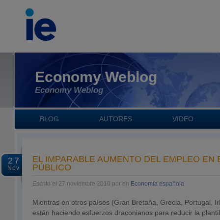
Economy Weblog
Economy Weblog
BLOG
AUTORES
VIDEO
EL IMPARABLE AUMENTO DEL EMPLEO EN 
27
PÚBLICO
Nov
Escrito el 27 noviembre 2010 por en
Economía española
Mientras en otros países (Gran Bretaña, Grecia, Portugal, Ir
están haciendo esfuerzos draconianos para reducir la planti