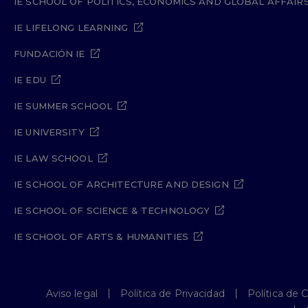
IE SCHOOL OF POLITICS, ECONOMICS AND GLOBAL AFFAIR
IE LIFELONG LEARNING
FUNDACIÓN IE
IE EDU
IE SUMMER SCHOOL
IE UNIVERSITY
IE LAW SCHOOL
IE SCHOOL OF ARCHITECTURE AND DESIGN
IE SCHOOL OF SCIENCE & TECHNOLOGY
IE SCHOOL OF ARTS & HUMANITIES
Aviso legal
Política de Privacidad
Política de 