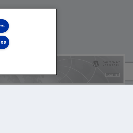
es
ies