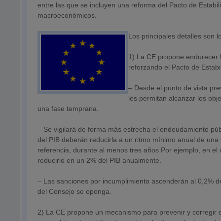
entre las que se incluyen una reforma del Pacto de Estabil
macroeconómicos.
Los principales detalles son l
1) La CE propone endurecer la
reforzando el Pacto de Estabi
– Desde el punto de vista prev
les permitan alcanzar los obje
una fase temprana.
– Se vigilará de forma más estrecha el endeudamiento púb
del PIB deberán reducirla a un ritmo mínimo anual de una v
referencia, durante al menos tres años Por ejemplo, en el
reducirlo en un 2% del PIB anualmente.
– Las sanciones por incumplimiento ascenderán al 0,2% de
del Consejo se oponga.
2) La CE propone un mecanismo para prevenir y corregir dese