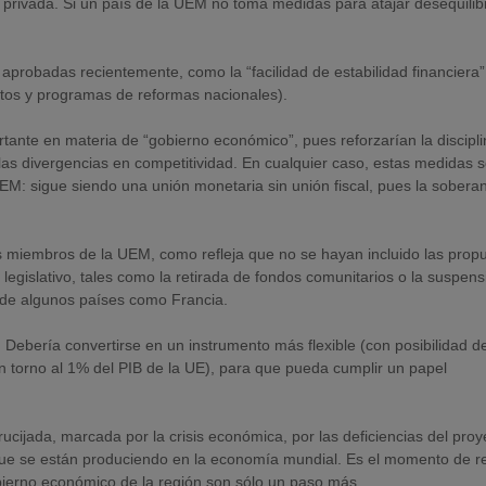
da privada. Si un país de la UEM no toma medidas para atajar desequilib
probadas recientemente, como la “facilidad de estabilidad financiera”
tos y programas de reformas nacionales).
ante en materia de “gobierno económico”, pues reforzarían la discipl
r las divergencias en competitividad. En cualquier caso, estas medidas s
 UEM: sigue siendo una unión monetaria sin unión fiscal, pues la sobera
os miembros de la UEM, como refleja que no se hayan incluido las prop
egislativo, tales como la retirada de fondos comunitarios o la suspens
 de algunos países como Francia.
 Debería convertirse en un instrumento más flexible (con posibilidad d
en torno al 1% del PIB de la UE), para que pueda cumplir un papel
ucijada, marcada por la crisis económica, por las deficiencias del proy
que se están produciendo en la economía mundial. Es el momento de re
bierno económico de la región son sólo un paso más.