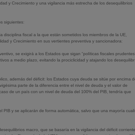
idad y Crecimiento y una vigilancia más estrecha de los desequilibrios
os siguientes:
 disciplina fiscal a la que están sometidos los miembros de la UE,
lidad y Crecimiento en sus vertientes preventiva y sancionadora:
entivo, se exigirá a los Estados que sigan “políticas fiscales prudente
tivos a medio plazo, evitando la prociclicidad y atajando los desequilib
lico, además del déficit: los Estados cuya deuda se sitúe por encima 
igésima parte de la diferencia entre el nivel de deuda y el valor de
 caso de un país con un nivel de deuda del 100% del PIB, tendría que
l PIB y se aplicarán de forma automática, salvo que una mayoría cuali
quilibrios macro, que se basaría en la vigilancia del déficit corriente