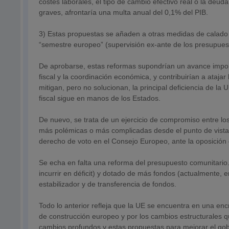
costes laborales, el tipo de cambio efectivo real o la deu
graves, afrontaría una multa anual del 0,1% del PIB.
3) Estas propuestas se añaden a otras medidas de calado a
“semestre europeo” (supervisión ex-ante de los presupues
De aprobarse, estas reformas supondrían un avance import
fiscal y la coordinación económica, y contribuirían a ataja
mitigan, pero no solucionan, la principal deficiencia de la
fiscal sigue en manos de los Estados.
De nuevo, se trata de un ejercicio de compromiso entre l
más polémicas o más complicadas desde el punto de vista l
derecho de voto en el Consejo Europeo, ante la oposición
Se echa en falta una reforma del presupuesto comunitario.
incurrir en déficit) y dotado de más fondos (actualmente, 
estabilizador y de transferencia de fondos.
Todo lo anterior refleja que la UE se encuentra en una encr
de construcción europeo y por los cambios estructurales 
cambios profundos y estas propuestas para mejorar el go