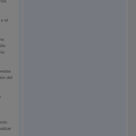
rios
 o el
ina
ólo
nía
uestas
ión del
e
ecto
alizar