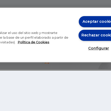
Aceptar cooki
izar el uso del sitio web y mostrarte
Rechazar cook
 la base de un perfil elaborado a partir de
visitadas).
Política de Cookies
Configurar
Blog
Autores
Video
Inicio
RSS
GHER EDUCATION
IE UNIVERSITY
S
IE LAW SCHOOL