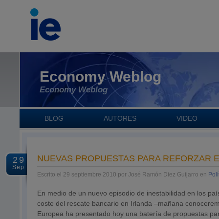
Economy Weblog
Economy Weblog
BLOG
AUTORES
VIDEO
NUEVAS PROPUESTAS PARA REFORZAR E
29
Sep
Escrito el 29 septiembre 2010 por José Ramón Diez Guijarro en
Polí
En medio de un nuevo episodio de inestabilidad en los paí
coste del rescate bancario en Irlanda –mañana conoceremos
Europea ha presentado hoy una batería de propuestas para