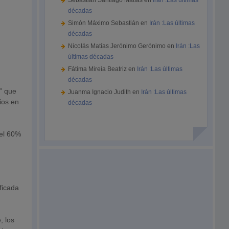
Sebastián Santiago Matías
en
Irán :Las últimas
décadas
Simón Máximo Sebastián
en
Irán :Las últimas
décadas
Nicolás Matías Jerónimo Gerónimo
en
Irán :Las
últimas décadas
Fátima Mireia Beatriz
en
Irán :Las últimas
décadas
s” que
Juanma Ignacio Judith
en
Irán :Las últimas
rios en
décadas
del 60%
ficada
, los