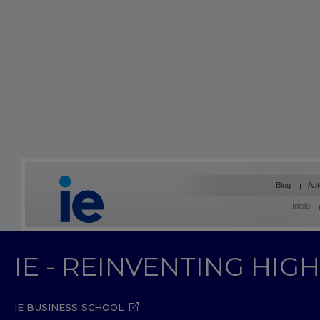
Blog
Aut
Inicio
IE - REINVENTING HI
IE BUSINESS SCHOOL