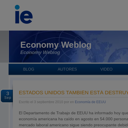
Economy Weblog
Economy Weblog
BLOG
AUTORES
VIDEO
ESTADOS UNIDOS TAMBIÉN ESTÁ DESTR
3
Sep
Escrito el 3 septiembre 2010 por en
Economía de EEUU
El Departamento de Trabajo de EEUU ha informado hoy que
economía americana ha caído en agosto en 54.000 personas
mercado laboral americano sigue siendo preocupante debid