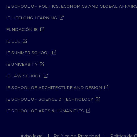
IE SCHOOL OF POLITICS, ECONOMICS AND GLOBAL AFFAIR
IE LIFELONG LEARNING
FUNDACIÓN IE
IE EDU
IE SUMMER SCHOOL
IE UNIVERSITY
IE LAW SCHOOL
IE SCHOOL OF ARCHITECTURE AND DESIGN
IE SCHOOL OF SCIENCE & TECHNOLOGY
IE SCHOOL OF ARTS & HUMANITIES
Aviso legal
Política de Privacidad
Política de 