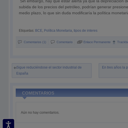
Sin embargo, hay que estar alerta ya que la depreciación de
subida de los precios del petróleo, podrían generar presiones
medio plazo, lo que sin duda modificaría la política monetari
Etiquetas:
BCE
,
Política Monetaria
,
tipos de interes
Comentarios (1)
Comentario
Enlace Permanente
Trackb
Sigue reduciéndose el sector industrial de
En tres años la 
España
COMENTARIOS
Aún no hay comentarios.