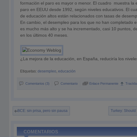
formación el paro es mayor o menor. El cuadro muestra la e
paro en EEUU desde 1992, según niveles educativos. El cua
de educación altos están relacionados con tasas de desempl
En cambio, el desempleo para los que no han completado el b
es mucho más alto y se ha incrementado, casi 10 puntos, d
en los últimos 40 meses.
¿La mejora de la educación, en España, reduciría los nive
Etiquetas:
desempleo
,
educación
Comentarios (3)
Comentario
Enlace Permanente
Trackb
BCE: sin prisa, pero sin pausa
Turkey: Should
COMENTARIOS