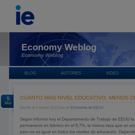
Economy Weblog
Economy Weblog
BLOG
AUTORES
VIDEO
CUANTO MÁS NIVEL EDUCATIVO, MENOS 
5
Mar
Escrito el 5 marzo 2010 por en
Economía de EEUU
Según informó hoy el Departamento de Trabajo de EEUU la
permaneció en febrero en el 9,7%, la misma tasa que en en
paro no es igual en todos los niveles de educación. Dependi