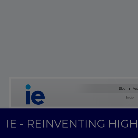
Blog
Aut
Inicio
IE - REINVENTING HI