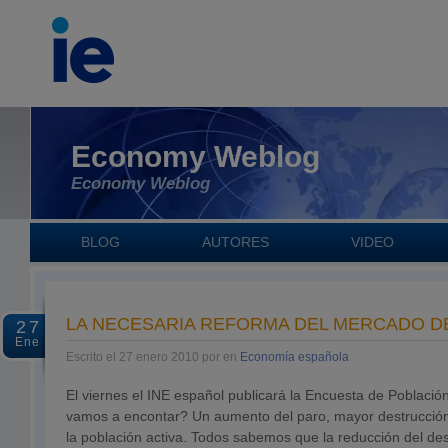
Economy Weblog
Economy Weblog
BLOG
AUTORES
VIDEO
LA NECESARIA REFORMA DEL MERCADO D
27
Ene
Escrito el 27 enero 2010 por en
Economía española
El viernes el INE español publicará la Encuesta de Poblaci
vamos a encontar? Un aumento del paro, mayor destrucció
la población activa. Todos sabemos que la reducción del de