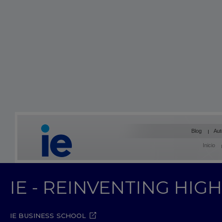
Blog
Aut
Inicio
IE - REINVENTING HI
IE BUSINESS SCHOOL