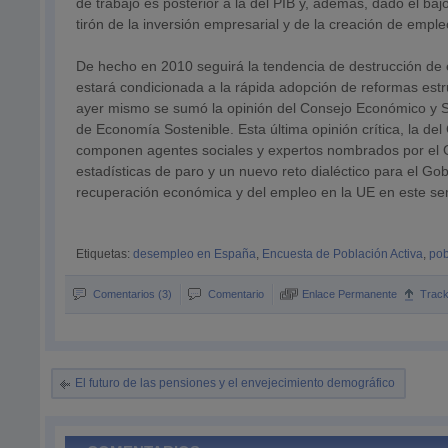
de trabajo es posterior a la del PIB y, además, dado el baj
tirón de la inversión empresarial y de la creación de emple
De hecho en 2010 seguirá la tendencia de destrucción de e
estará condicionada a la rápida adopción de reformas est
ayer mismo se sumó la opinión del Consejo Económico y So
de Economía Sostenible. Esta última opinión crítica, la d
componen agentes sociales y expertos nombrados por el G
estadísticas de paro y un nuevo reto dialéctico para el Go
recuperación económica y del empleo en la UE en este se
Etiquetas:
desempleo en España
,
Encuesta de Población Activa
,
pob
Comentarios (3)
Comentario
Enlace Permanente
Trac
El futuro de las pensiones y el envejecimiento demográfico