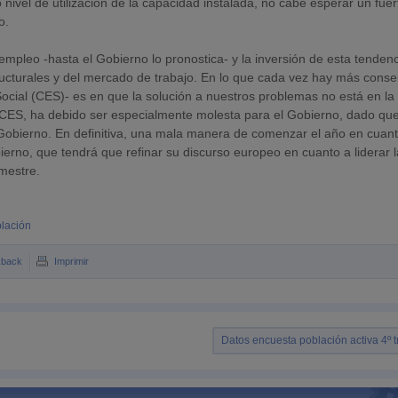
o nivel de utilización de la capacidad instalada, no cabe esperar un fuer
o.
mpleo -hasta el Gobierno lo pronostica- y la inversión de esta tenden
ructurales y del mercado de trabajo. En lo que cada vez hay más cons
cial (CES)- es en que la solución a nuestros problemas no está en la
el CES, ha debido ser especialmente molesta para el Gobierno, dado que
obierno. En definitiva, una mala manera de comenzar el año en cuan
bierno, que tendrá que refinar su discurso europeo en cuanto a liderar 
mestre.
lación
kback
Imprimir
Datos encuesta población activa 4º t