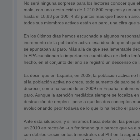
No será ninguna sorpresa para los lectores conocer que 
malo, con una destrucción de 1.210.800 empleos y un aume
hasta el 18,83 por 100, 4,93 puntos más que hace un año.
todos sus miembros activos están en paro, una cifra que 
En los últimos días hemos escuchado a algunos responsabl
incremento de la población activa: esa idea de que al que
se apuntaban al paro. Más allá de que sea lamentable decir 
la EPA cuestionan la importancia cuantitativa de dicho fen
hecho, en el conjunto del año se registró un descenso de 
Es decir, que en España, en 2009, la población activa no ha
si la población activa no crece, todo aumento de paro se de
decrece, como ha sucedido en 2009 en España, entonces l
paro. Aunque la atención mediática siempre se focaliza 
destrucción de empleo –pese a que los dos conceptos mu
evolucionando peor todavía de lo que lo ha hecho el paro
Ante esta situación, y si miramos hacia delante, las pers
un 2010 en recesión –un fenómeno que parece que va a se
con débiles crecimientos trimestrales del PIB en la segun