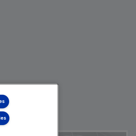
es
ies