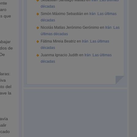
Sebastián Santiago Matías
en
Irán :Las últimas
ente
décadas
paro
Simón Máximo Sebastián
en
Irán :Las últimas
as que
décadas
Nicolás Matías Jerónimo Gerónimo
en
Irán :Las
últimas décadas
abajar
Fátima Mireia Beatriz
en
Irán :Las últimas
ados de
décadas
 De
Juanma Ignacio Judith
en
Irán :Las últimas
décadas
laras:
tiva
to del
ave la
davía
alir
ercado