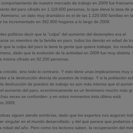
el comportamiento de nuestro mercado de trabajo en 2009 fue francam
nto del paro cifrado en 1.118.600 personas, lo que eleva la tasa de 
 Asimismo, un dato muy dramático es el de las 1.220.000 familias en l
se ha incrementado en 392.800 hogares a lo largo de 2009.
es políticos decir que la “culpa” del aumento del desempleo era el
darse un miembro de la familia en paro, todos los demás en edad de tr
que la culpa del paro la tiene la gente que quiere trabajar, los result
ómeno, dado que la evolución de la actividad en 2009 fue muy distinta.
la misma cifrado en 92.200 personas.
 crecido, sino todo lo contrario. Y esto tiene unas implicaciones muy c
be a la destrucción directa de puestos de trabajo. Y si la población ac
a destrucción de puestos de trabajo es aún más intensa que el aumen
en el aumento del paro, económicamente es un fenómeno mucho más gr
chas veces se confunden- y en estos momentos ésta última está
 en 2009.
pectivas siguen siendo sombrías, dado que los expertos nos auguran to
r singular en el mundo desarrollado- y del que parece que podamos s
da mitad del año. Pero como los lectores saben, la recuperación del m