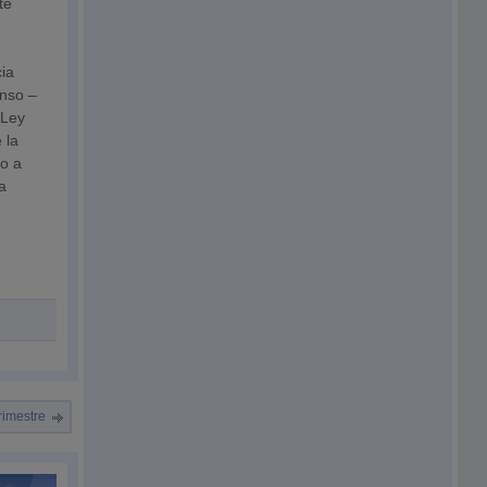
te
cia
enso –
 Ley
 la
to a
la
rimestre