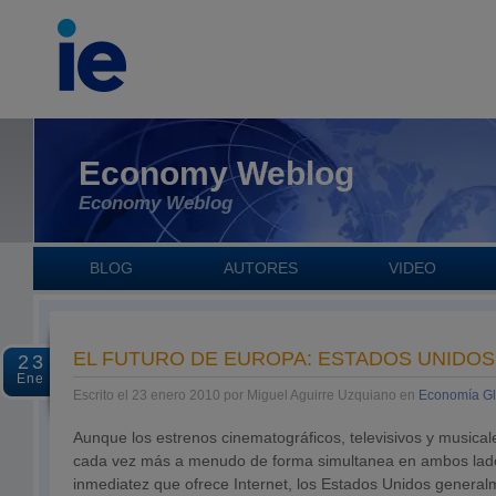
Economy Weblog
Economy Weblog
BLOG
AUTORES
VIDEO
EL FUTURO DE EUROPA: ESTADOS UNIDOS
23
Ene
Escrito el 23 enero 2010 por Miguel Aguirre Uzquiano en
Economía Gl
Aunque los estrenos cinematográficos, televisivos y musica
cada vez más a menudo de forma simultanea en ambos lados 
inmediatez que ofrece Internet, los Estados Unidos genera