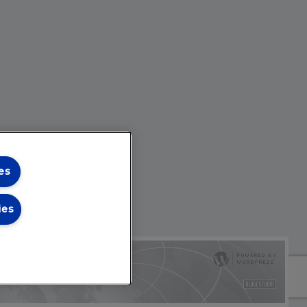
es
ies