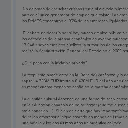
No dejamos de escuchar críticas frente al elevado número
parece el único generador de empleo que existe: Las gran
las PYMES concentran el 99% de las empresas liquidadas y 
El debate no debería ser si hay mucho empleo público s
los editoriales de la prensa económica de ayer ya muestr
17.948 nuevos empleos públicos (a sumar las de los cuerpo
realizó la Administración General del Estado en el 2009 s
¿Qué pasa con la iniciativa privada?
La respuesta puede estar en la (falta de) confianza y la
capital: 4.723M EUR frente a 8.430M EUR del año anterior
es menor cuanto menos se confía en la marcha económica 
La cuestión cultural depende de una forma de ser y pensar
en la educación española de no arriesgar (que me quede c
malo conocido…). Si bien es cierto que hay importantísim
del tejido empresarial sigue estando en manos de firmas 
una batalla y los dos últimos años un auténtico calvario.