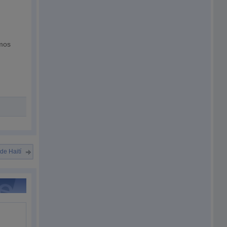
l
amos
de Haití