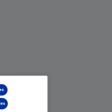
es
ies