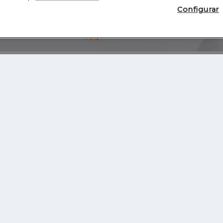
Configurar
Blog
Autores
Video
Inicio
RSS
GHER EDUCATION
IE UNIVERSITY
S
IE LAW SCHOOL
IE SCHOOL OF ARCHITECTURE AND DESIGN
IE SCHOOL OF SCIENCE & TECHNOLOGY
IE SCHOOL OF ARTS & HUMANITIES