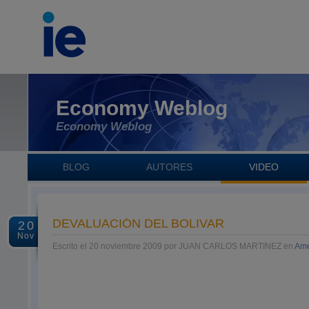
Economy Weblog
Economy Weblog
BLOG
AUTORES
VIDEO
DEVALUACIÓN DEL BOLIVAR
20
Nov
Escrito el 20 noviembre 2009 por JUAN CARLOS MARTINEZ en
Amé