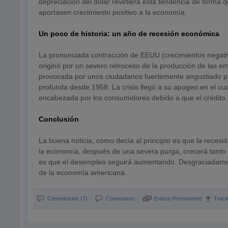
depreciación del dólar revirtiera esta tendencia de forma q
aportasen crecimiento positivo a la economía.
Un poco de historia: un año de recesión económica
La pronunciada contracción de EEUU (crecimientos negati
originó por un severo retroceso de la producción de las 
provocada por unos ciudadanos fuertemente angustiado po
profunda desde 1958. La crisis llegó a su apogeo en el cu
encabezada por los consumidores debido a que el crédito 
Conclusión
La buena noticia, como decía al principio es que la reces
la economía, después de una severa purga, crecerá tanto e
es que el desempleo seguirá aumentando. Desgraciadamente
de la economía americana.
Comentarios (7)
Comentario
Enlace Permanente
Trac