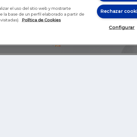
izar el uso del sitio web y mostrarte
Rechazar cook
 la base de un perfil elaborado a partir de
visitadas).
Política de Cookies
Configurar
Blog
Autores
Video
Inicio
RSS
GHER EDUCATION
IE UNIVERSITY
S
IE LAW SCHOOL
IE SCHOOL OF ARCHITECTURE AND DESIGN
IE SCHOOL OF SCIENCE & TECHNOLOGY