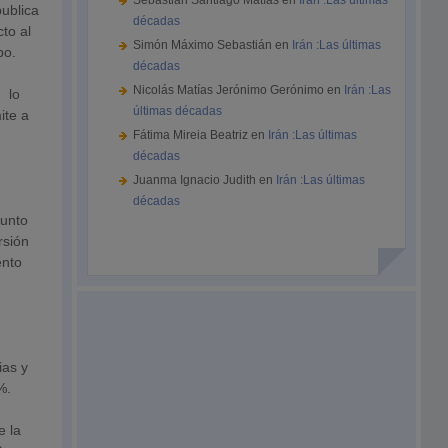
Sebastián Santiago Matías
en
Irán :Las últimas
ublica
décadas
cto al
Simón Máximo Sebastián
en
Irán :Las últimas
po.
décadas
Nicolás Matías Jerónimo Gerónimo
en
Irán :Las
, lo
últimas décadas
ite a
Fátima Mireia Beatriz
en
Irán :Las últimas
décadas
Juanma Ignacio Judith
en
Irán :Las últimas
décadas
punto
rsión
ento
ias y
%.
e la