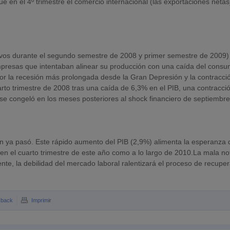
ue en el 4º trimestre el comercio internacional (las exportaciones netas
vos durante el segundo semestre de 2008 y primer semestre de 2009)
empresas que intentaban alinear su producción con una caída del cons
r la recesión más prolongada desde la Gran Depresión y la contracc
arto trimestre de 2008 tras una caída de 6,3% en el PIB, una contracci
se congeló en los meses posteriores al shock financiero de septiembr
ión ya pasó. Este rápido aumento del PIB (2,9%) alimenta la esperanza
n el cuarto trimestre de este año como a lo largo de 2010.La mala not
, la debilidad del mercado laboral ralentizará el proceso de recupe
kback
Imprimir