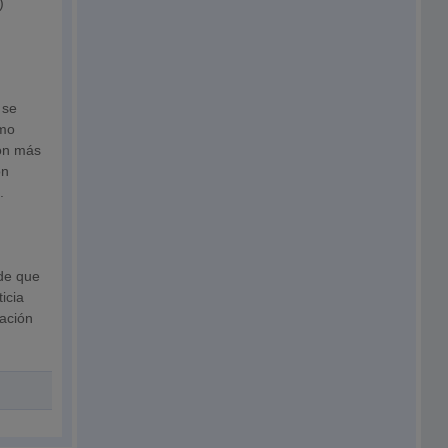
)
 se
umo
ión más
ón
e.
 de que
icia
ración