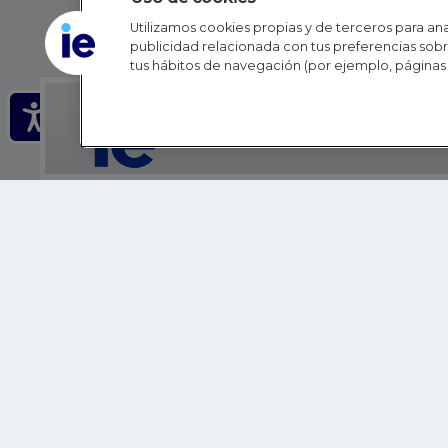
Utilizamos cookies propias y de terceros para anal
publicidad relacionada con tus preferencias sobre
tus hábitos de navegación (por ejemplo, páginas 
IE - REINVENTING HI
IE BUSINESS SCHOOL
IE SCHOOL OF POLITICS, ECONOMICS AND GLOBAL AFFAIR
IE LIFELONG LEARNING
FUNDACIÓN IE