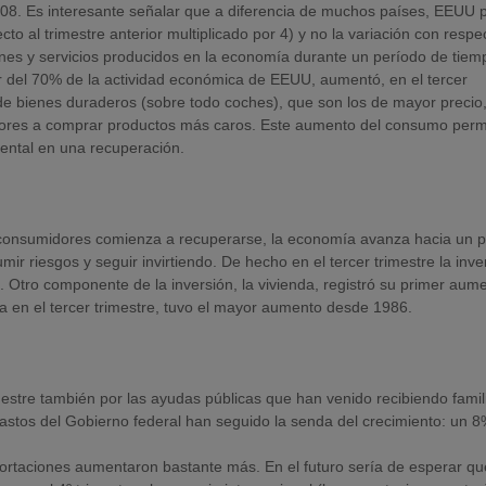
08. Es interesante señalar que a diferencia de muchos países, EEUU p
to al trimestre anterior multiplicado por 4) y no la variación con respe
ienes y servicios producidos en la economía durante un período de tiem
r del 70% de la actividad económica de EEUU, aumentó, en el tercer
de bienes duraderos (sobre todo coches), que son los de mayor precio
idores a comprar productos más caros. Este aumento del consumo perm
mental en una recuperación.
 consumidores comienza a recuperarse, la economía avanza hacia un 
 riesgos y seguir invirtiendo. De hecho en el tercer trimestre la inve
Otro componente de la inversión, la vivienda, registró su primer aum
da en el tercer trimestre, tuvo el mayor aumento desde 1986.
estre también por las ayudas públicas que han venido recibiendo famil
astos del Gobierno federal han seguido la senda del crecimiento: un 8
ortaciones aumentaron bastante más. En el futuro sería de esperar qu