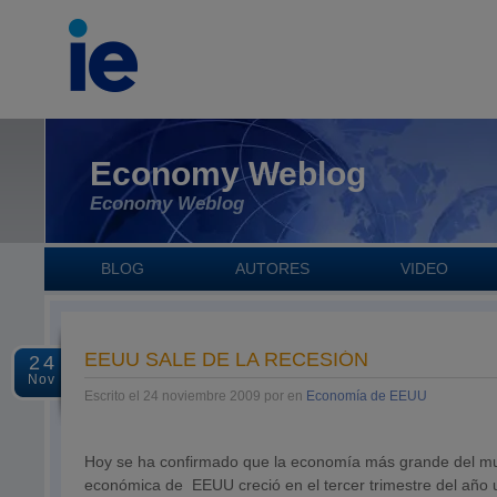
Economy Weblog
Economy Weblog
BLOG
AUTORES
VIDEO
EEUU SALE DE LA RECESIÓN
24
Nov
Escrito el 24 noviembre 2009 por en
Economía de EEUU
Hoy se ha confirmado que la economía más grande del mun
económica de EEUU creció en el tercer trimestre del año u