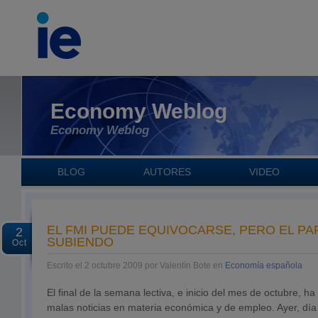
Economy Weblog
Economy Weblog
BLOG
AUTORES
VIDEO
EL FMI PUEDE EQUIVOCARSE, PERO EL PA
2
SUBIENDO
Oct
Escrito el 2 octubre 2009 por Valentín Bote en
Economía española
El final de la semana lectiva, e inicio del mes de octubre,
malas noticias en materia económica y de empleo. Ayer, día