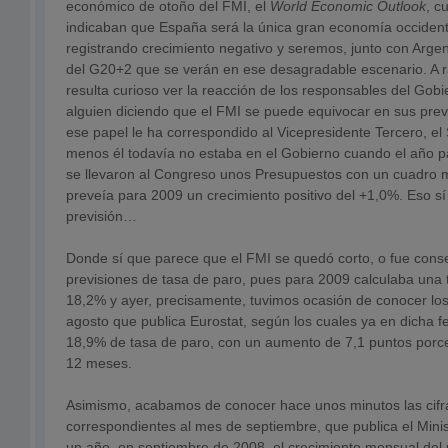
económico de otoño del FMI, el
World Economic Outlook
, c
indicaban que España será la única gran economía occident
registrando crecimiento negativo y seremos, junto con Argen
del G20+2 que se verán en ese desagradable escenario. A r
resulta curioso ver la reacción de los responsables del Gob
alguien diciendo que el FMI se puede equivocar en sus prev
ese papel le ha correspondido al Vicepresidente Tercero, el 
menos él todavía no estaba en el Gobierno cuando el año p
se llevaron al Congreso unos Presupuestos con un cuadro
preveía para 2009 un crecimiento positivo del +1,0%. Eso sí
previsión…
Donde sí que parece que el FMI se quedó corto, o fue conse
previsiones de tasa de paro, pues para 2009 calculaba una
18,2% y ayer, precisamente, tuvimos ocasión de conocer lo
agosto que publica Eurostat, según los cuales ya en dicha f
18,9% de tasa de paro, con un aumento de 7,1 puntos porce
12 meses.
Asimismo, acabamos de conocer hace unos minutos las cifra
correspondientes al mes de septiembre, que publica el Mini
un año, en septiembre de 2008, el crecimiento mensual del