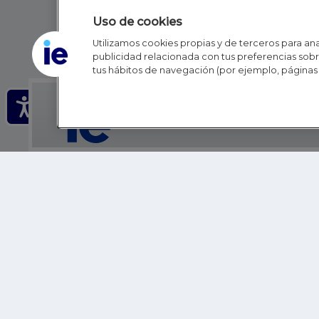
Uso de cookies
Utilizamos cookies propias y de terceros para anal
publicidad relacionada con tus preferencias sobre
tus hábitos de navegación (por ejemplo, páginas 
IE - REINVENTING HI
IE BUSINESS SCHOOL
IE SCHOOL OF POLITICS, ECONOMICS AND GLOBAL AFFAIR
IE LIFELONG LEARNING
FUNDACIÓN IE