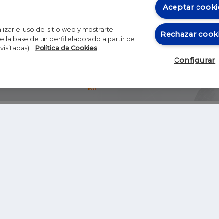
Aceptar cooki
izar el uso del sitio web y mostrarte
Rechazar cook
 la base de un perfil elaborado a partir de
visitadas).
Política de Cookies
Configurar
Blog
Autores
Video
Inicio
RSS
GHER EDUCATION
IE UNIVERSITY
S
IE LAW SCHOOL
IE SCHOOL OF ARCHITECTURE AND DESIGN
IE SCHOOL OF SCIENCE & TECHNOLOGY