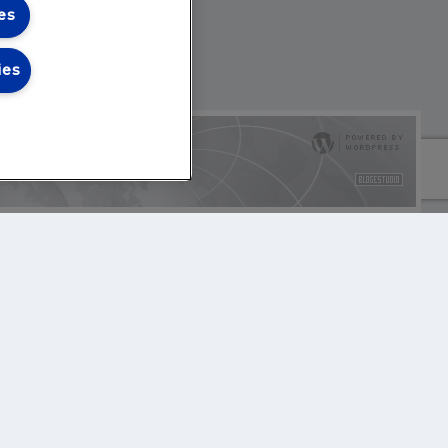
es
ies