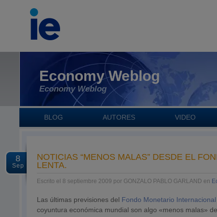
Economy Weblog
Economy Weblog
BLOG
AUTORES
VIDEO
NOTICIAS “MENOS MALAS” DESDE EL FO
8
LENTA.
Sep
Escrito el 8 septiembre 2009 por GONZALO PABLO GARLAND en
E
Las últimas previsiones del
Fondo Monetario Internacional
coyuntura económica mundial son algo «menos malas» de 