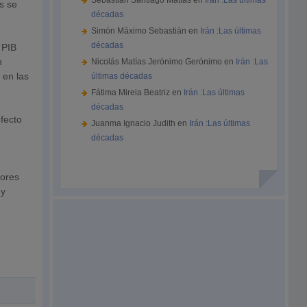
Sebastián Santiago Matías
en
Irán :Las últimas
s se
décadas
Simón Máximo Sebastián
en
Irán :Las últimas
décadas
 PIB
n
Nicolás Matías Jerónimo Gerónimo
en
Irán :Las
 en las
últimas décadas
Fátima Mireia Beatriz
en
Irán :Las últimas
décadas
efecto
Juanma Ignacio Judith
en
Irán :Las últimas
décadas
jores
 y