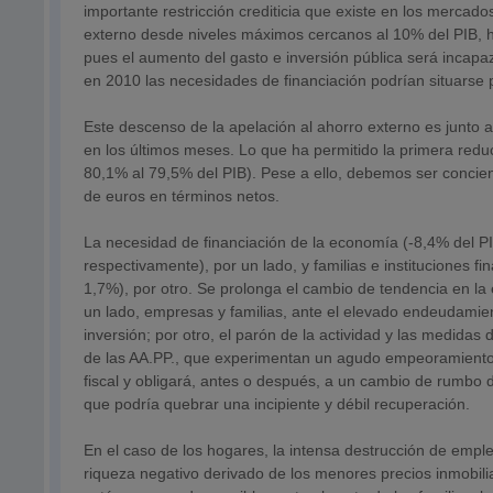
importante restricción crediticia que existe en los mercado
externo desde niveles máximos cercanos al 10% del PIB, ha
pues el aumento del gasto e inversión pública será incap
en 2010 las necesidades de financiación podrían situarse 
Este descenso de la apelación al ahorro externo es junto a 
en los últimos meses. Lo que ha permitido la primera redu
80,1% al 79,5% del PIB). Pese a ello, debemos ser conci
de euros en términos netos.
La necesidad de financiación de la economía (-8,4% del P
respectivamente), por un lado, y familias e instituciones 
1,7%), por otro. Se prolonga el cambio de tendencia en la e
un lado, empresas y familias, ante el elevado endeudamie
inversión; por otro, el parón de la actividad y las medida
de las AA.PP., que experimentan un agudo empeoramiento, 
fiscal y obligará, antes o después, a un cambio de rumbo 
que podría quebrar una incipiente y débil recuperación.
En el caso de los hogares, la intensa destrucción de emple
riqueza negativo derivado de los menores precios inmobiliar