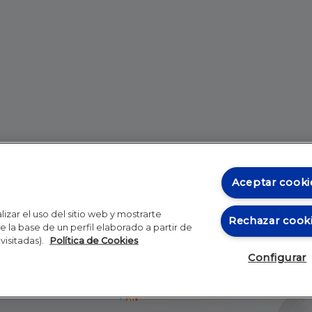
Aceptar cooki
izar el uso del sitio web y mostrarte
Rechazar cook
 la base de un perfil elaborado a partir de
visitadas).
Política de Cookies
Configurar
Blog
Autores
Video
Inicio
RSS