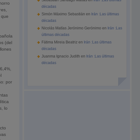
Sebastián Santiago Matías
en
Irán :Las últimas
ahorro
décadas
res,
Simón Máximo Sebastián
en
Irán :Las últimas
a que
décadas
Nicolás Matías Jerónimo Gerónimo
en
Irán :Las
últimas décadas
spañola
os (del
Fátima Mireia Beatriz
en
Irán :Las últimas
llones
décadas
Juanma Ignacio Judith
en
Irán :Las últimas
décadas
 6,4%,
l
ño: por
entas
ítica
, lo
ecto
ivas