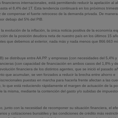
s financieros internacionales, está permitiendo reducir la apelación al 
sta el 8,4% del 1T. Esta tendencia continuará en los próximos trimest
az de compensar el fuerte retroceso de la demanda privada. De maner
por debajo del 5% del PIB.
la evolución de la inflación, la única noticia positiva de la economía e
cción de la posición deudora neta de nuestro país en los últimos 15 añ
entes que debemos al exterior, nada más y nada menos que 866.663 mi
IB) se distribuye entre AA.PP. y empresas (con necesidades del 5,4% y
financieras (con capacidad de financiación en ambos casos del 1,8% y de
volución financiera de los distintos agentes, que se inició el pasado a
nto que acumulan, se ven forzados a reducir la brecha entre ahorro e
s discrecionales puestas en marcha para hacerla frente afectan a las cu
lo que está reduciendo rápidamente el margen de actuación de la pol
de la misma, mediante la contención del gasto y/o subidas de impuestos
o, junto con la necesidad de recomponer su situación financiera, el ef
ios y cotizaciones bursátiles y las condiciones de crédito más restrict