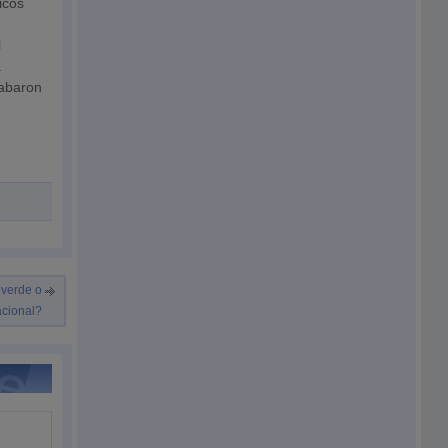
icos
l
a
cabaron
 verde o
acional?