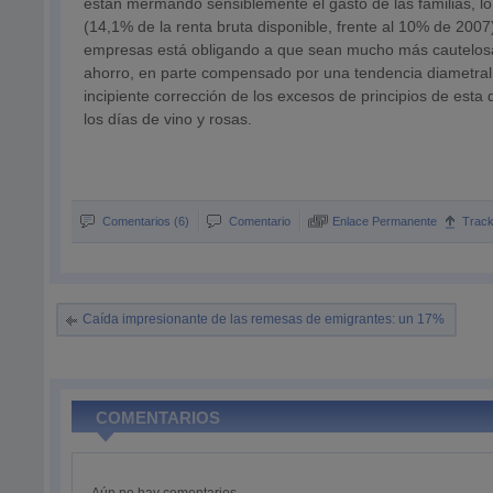
están mermando sensiblemente el gasto de las familias, lo 
(14,1% de la renta bruta disponible, frente al 10% de 2007)
empresas está obligando a que sean mucho más cautelosa
ahorro, en parte compensado por una tendencia diametralm
incipiente corrección de los excesos de principios de es
los días de vino y rosas.
Comentarios (6)
Comentario
Enlace Permanente
Trac
Caída impresionante de las remesas de emigrantes: un 17%
COMENTARIOS