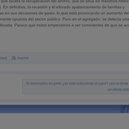
que facilita la recuperación del ahorro, que se sitúa en máximos histór
. En definitiva, la recesión y el elevado apalancamiento de familias y
s en sus decisiones de gasto, lo que está provocando un aumento de
ente opuesta del sector público. Pero en el agregado, se detecta un
ta década. Parece que todos empezamos a ser conscientes de que se a
kback
Imprimir
El desempleo en junio ¿se está reduciendo el paro? ¿es un brote
un efecto est