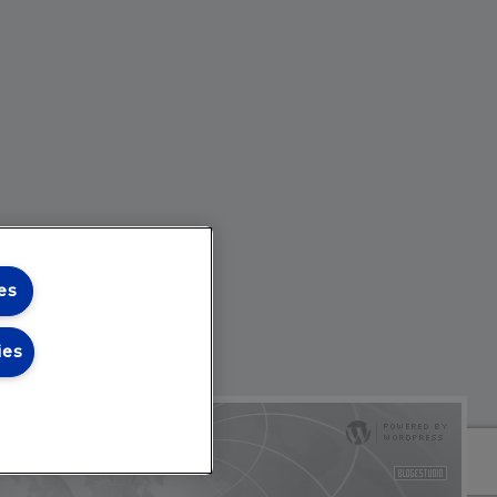
es
ies