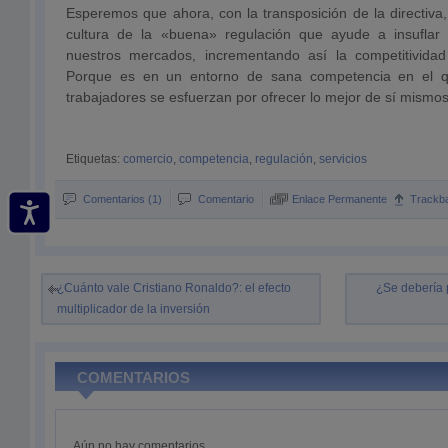
Esperemos que ahora, con la transposición de la directiva
cultura de la «buena» regulación que ayude a insufla
nuestros mercados, incrementando así la competitivida
Porque es en un entorno de sana competencia en el q
trabajadores se esfuerzan por ofrecer lo mejor de sí mismos
Etiquetas:
comercio
,
competencia
,
regulación
,
servicios
Comentarios (1)
Comentario
Enlace Permanente
Trackb
¿Cuánto vale Cristiano Ronaldo?: el efecto
¿Se debería 
multiplicador de la inversión
COMENTARIOS
Aún no hay comentarios.