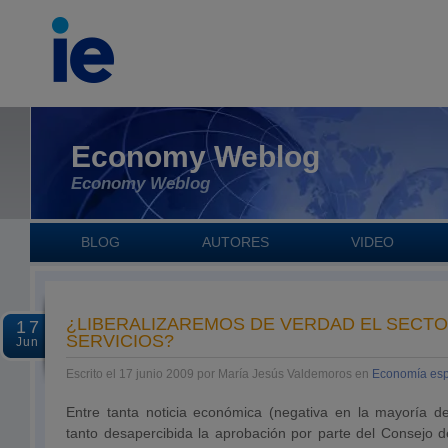
Economy Weblog
Economy Weblog
BLOG
AUTORES
VIDEO
¿LIBERALIZAREMOS DE VERDAD EL SECTO
17
SERVICIOS?
Jun
Escrito el 17 junio 2009 por María Jesús Valdemoros en
Economía es
Entre tanta noticia económica (negativa en la mayoría 
tanto desapercibida la aprobación por parte del Consejo d