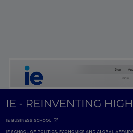
Blog
Aut
Inicio
IE - REINVENTING HI
IE BUSINESS SCHOOL
IE SCHOOL OF POLITICS, ECONOMICS AND GLOBAL AFFAIR