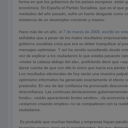
forma en que los gobiernos de los países europeos están ge
económica. En España el Partido Socialista, que es el que 
mediados del año pasado, sufre un fuerte desgaste como c
existencia de un desempleo creciente y masivo.
Hace más de un año,
el 7 de marzo de 2008, escribí en est
señalaba que a pesar de los malos resultados empresarial
gobierno socialista creía que era su deber tranquilizar al pu
mensajes optimistas. Y así ha venido sucediendo desde ent
vez de explicar a los ciudadanos lo que estaba pasando optó
«meter la cabeza debajo del ala», prefiriendo decir que «aq
darse cuenta de que con ello lo único que hacía era perder 
Los resultados electorales de hoy serán una muestra palpab
optimismo informativo ha generado exactamente el efecto co
pretendía. En vez de dar confianza ha provocado desconcier
desconfianza. Las continuas declaraciones gubernamental
fondo», «están apareciendo
brotes verdes
«, «la economía 
«estamos creando empleo» no se compadecen con la realida
ciudadanos.
Es probable que muchas familias y empresas hayan paraliz
inversión porque viven en la incertidumbre. Así que, despué