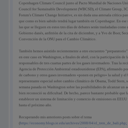
Copenhagen Climate Council junto al Pacto Mundial de Naciones Unid
Council for Sustainable Development (WBCSD), el Climate Group, 3C
Forum’s Climate Change Initiative, es sin duda una antesala crítica pa
que como es bien sabido tendrá lugar también en Copenhague. En ese s
las que se lleguen en estos tres días de debates serán trasladadas com
Gobierno danés, anfitrión de la cita de diciembre, y a Yvo de Boer, Sec
Convención de la ONU para el Cambio Climático.
También hemos asistido recientemente a otro encuentro “preparatorio”
en este caso en Washington, a finales de abril, con la participación de
responsables de tres cuartas partes de los gases invernadero. Tras la rec
Agencia de Protección Ambiental estadounidense (EPA), afirmando por
de carbono y otros gases invernadero «ponen en peligro» la salud y el 
representante especial sobre cambio climático de Obama, Todd Stern, s
semana pasada en Washington sobre las posibilidades de alcanzar un 
bien reconoció su dificultad. De hecho, parece bastante probable que 
establecer un sistema de limitación y comercio de emisiones en EEUU
hasta el próximo año.
Recuperando mis anteriores posts sobre el tema
(
https://economy.blogs.ie.edu/archives/2008/04/el_tren_de_bali.php
;