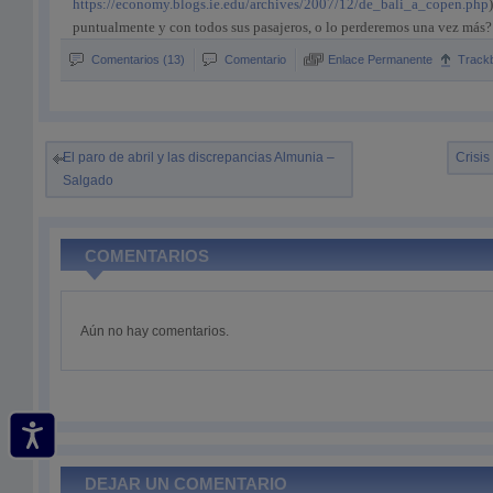
https://economy.blogs.ie.edu/archives/2007/12/de_bali_a_copen.php
puntualmente y con todos sus pasajeros, o lo perderemos una vez más?
Comentarios (13)
Comentario
Enlace Permanente
Track
El paro de abril y las discrepancias Almunia –
Crisi
Salgado
COMENTARIOS
Aún no hay comentarios.
DEJAR UN COMENTARIO