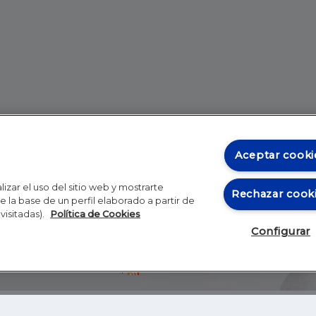
Aceptar cooki
izar el uso del sitio web y mostrarte
Rechazar cook
 la base de un perfil elaborado a partir de
visitadas).
Política de Cookies
Configurar
Blog
Autores
Video
Inicio
RSS