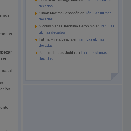
Sebastián Santiago Matías
en
Irán :Las últimas
décadas
Simón Máximo Sebastián
en
Irán :Las últimas
semos
décadas
Nicolás Matías Jerónimo Gerónimo
en
Irán :Las
últimas décadas
ersonas
Fátima Mireia Beatriz
en
Irán :Las últimas
décadas
empezar
Juanma Ignacio Judith
en
Irán :Las últimas
 ser
décadas
imos al
na
tación,
iento
e