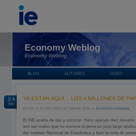
Economy Weblog
Economy Weblog
BLOG
AUTORES
VIDEO
YA ESTÁN AQUÍ… LOS 4 MILLONES DE P
24
Abr
Escrito el 24 abril 2009 por Valentín Bote en
Economía española
El INE acaba de dar a conocer hace apenas diez minutos l
son tan malos que no merece la pena un post largo analiza
del Instituto Nacional de Estadística y lean la nota de pre