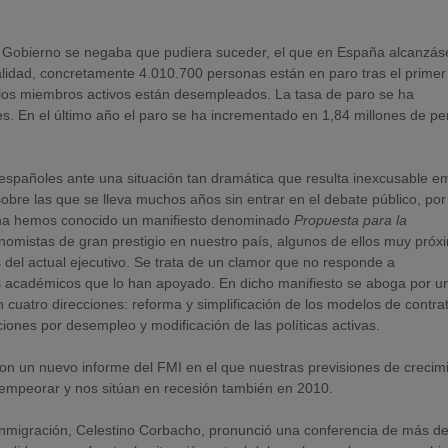
 Gobierno se negaba que pudiera suceder, el que en España alcanzá
alidad, concretamente 4.010.700 personas están en paro tras el primer
 los miembros activos están desempleados. La tasa de paro se ha
es. En el último año el paro se ha incrementado en 1,84 millones de p
españoles ante una situación tan dramática que resulta inexcusable 
bre las que se lleva muchos años sin entrar en el debate público, por
ana hemos conocido un manifiesto denominado
Propuesta para la
onomistas de gran prestigio en nuestro país, algunos de ellos muy próx
del actual ejecutivo. Se trata de un clamor que no responde a
los académicos que lo han apoyado. En dicho manifiesto se aboga por u
n cuatro direcciones: reforma y simplificación de los modelos de contra
ciones por desempleo y modificación de las políticas activas.
con un nuevo informe del FMI en el que nuestras previsiones de crecim
 empeorar y nos sitúan en recesión también en 2010.
 Inmigración, Celestino Corbacho, pronunció una conferencia de más d