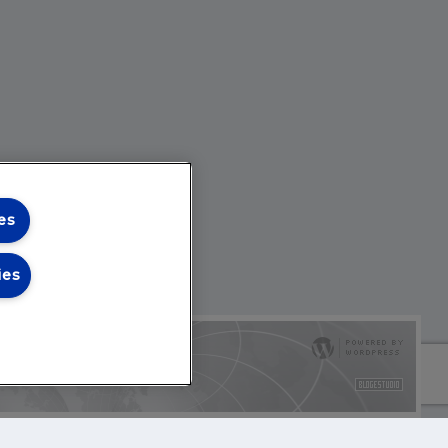
es
ies