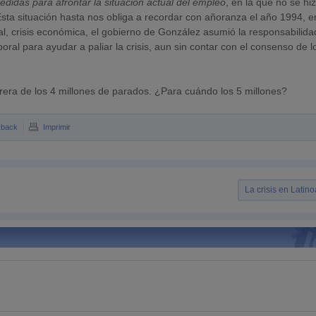
didas para afrontar la situación actual del empleo
, en la que no se hiz
sta situación hasta nos obliga a recordar con añoranza el año 1994, e
, crisis económica, el gobierno de González asumió la responsabilida
al para ayudar a paliar la crisis, aun sin contar con el consenso de l
rera de los 4 millones de parados. ¿Para cuándo los 5 millones?
kback
Imprimir
La crisis en Latin