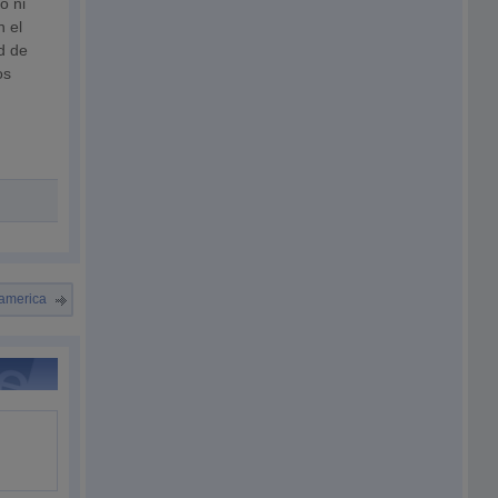
o ni
n el
d de
os
oamerica