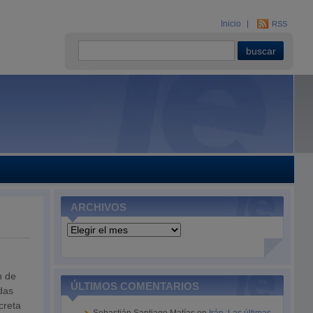
Inicio
RSS
ARCHIVOS
Archivos
n de
ÚLTIMOS COMENTARIOS
das
creta