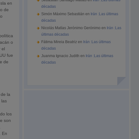
Sebastián Santiago Matías
en
Irán :Las últimas
sla en
décadas
to de
Simón Máximo Sebastián
en
Irán :Las últimas
io
décadas
Nicolás Matías Jerónimo Gerónimo
en
Irán :Las
últimas décadas
olítica
racán o
Fátima Mireia Beatriz
en
Irán :Las últimas
 el
décadas
EUU fue
Juanma Ignacio Judith
en
Irán :Las últimas
re de
décadas
 de la
 las
do los
ue son
a
. En