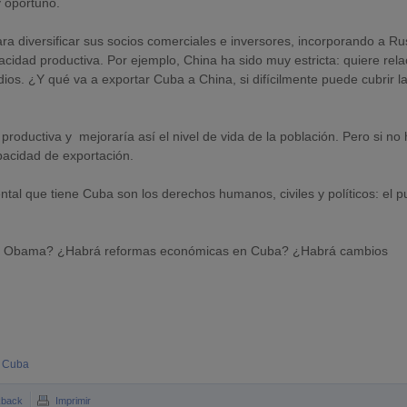
 oportuno.
ra diversificar sus socios comerciales e inversores, incorporando a Ru
acidad productiva. Por ejemplo, China ha sido muy estricta: quiere rel
os. ¿Y qué va a exportar Cuba a China, si difícilmente puede cubrir l
roductiva y mejoraría así el nivel de vida de la población. Pero si no
pacidad de exportación.
al que tiene Cuba son los derechos humanos, civiles y políticos: el p
 por Obama? ¿Habrá reformas económicas en Cuba? ¿Habrá cambios
n Cuba
kback
Imprimir