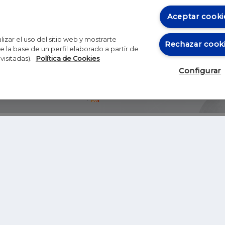
Aceptar cooki
izar el uso del sitio web y mostrarte
Rechazar cook
 la base de un perfil elaborado a partir de
visitadas).
Política de Cookies
Configurar
Blog
Autores
Video
Inicio
RSS
GHER EDUCATION
IE UNIVERSITY
S
IE LAW SCHOOL
IE SCHOOL OF ARCHITECTURE AND DESIGN