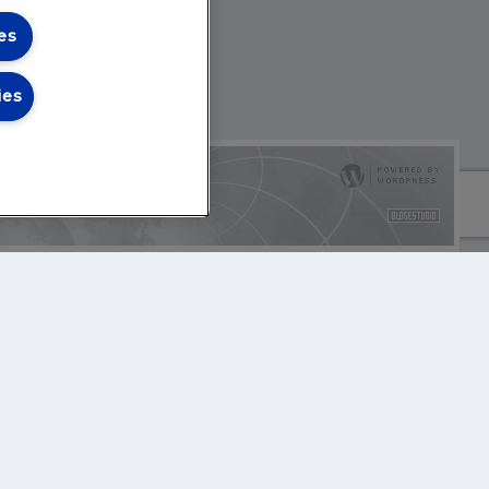
es
ies