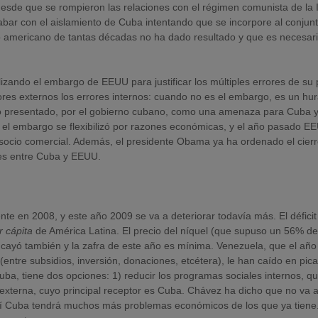
esde que se rompieron las relaciones con el régimen comunista de la I
abar con el aislamiento de Cuba intentando que se incorpore al conjun
 americano de tantas décadas no ha dado resultado y que es necesar
izando el embargo de EEUU para justificar los múltiples errores de su p
es externos los errores internos: cuando no es el embargo, es un hu
o presentado, por el gobierno cubano, como una amenaza para Cuba y
 el embargo se flexibilizó por razones económicas, y el año pasado E
o socio comercial. Además, el presidente Obama ya ha ordenado el cier
nes entre Cuba y EEUU.
 en 2008, y este año 2009 se va a deteriorar todavía más. El déficit
r cápita
de América Latina. El precio del níquel (que supuso un 56% de
 cayó también y la zafra de este año es mínima. Venezuela, que el año
ntre subsidios, inversión, donaciones, etcétera), le han caído en pica
Cuba, tiene dos opciones: 1) reducir los programas sociales internos, q
 externa, cuyo principal receptor es Cuba. Chávez ha dicho que no va 
 así Cuba tendrá muchos más problemas económicos de los que ya tiene