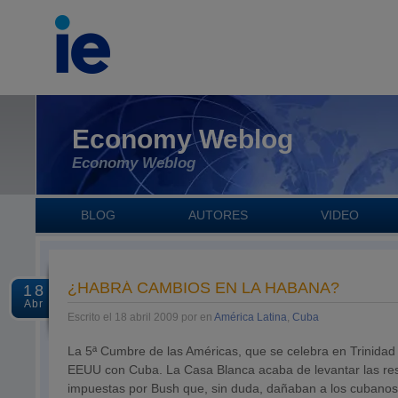
Economy Weblog
Economy Weblog
BLOG
AUTORES
VIDEO
¿HABRÁ CAMBIOS EN LA HABANA?
18
Abr
Escrito el 18 abril 2009 por en
América Latina
,
Cuba
La 5ª Cumbre de las Américas, que se celebra en Trinidad 
EEUU con Cuba. La Casa Blanca acaba de levantar las rest
impuestas por Bush que, sin duda, dañaban a los cubanos y