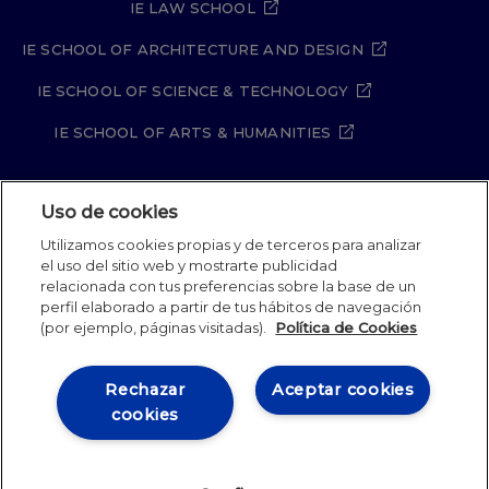
IE LAW SCHOOL
IE SCHOOL OF ARCHITECTURE AND DESIGN
IE SCHOOL OF SCIENCE & TECHNOLOGY
IE SCHOOL OF ARTS & HUMANITIES
Uso de cookies
Aviso legal
Política de Privacidad
Utilizamos cookies propias y de terceros para analizar
Política de Cookies
Política de seguridad
el uso del sitio web y mostrarte publicidad
Student Academic Standards
Canal Compliance
relacionada con tus preferencias sobre la base de un
Site Map
perfil elaborado a partir de tus hábitos de navegación
(por ejemplo, páginas visitadas).
Política de Cookies
IE University 2026
Rechazar
Aceptar cookies
cookies