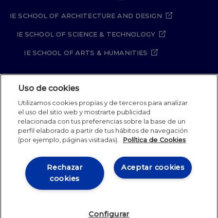
IE SCHOOL OF ARCHITECTURE AND DESIGN
IE SCHOOL OF SCIENCE & TECHNOLOGY
IE SCHOOL OF ARTS & HUMANITIES
Uso de cookies
Aviso legal
Política de Privacidad
Utilizamos cookies propias y de terceros para analizar
Política de Cookies
Política de seguridad
el uso del sitio web y mostrarte publicidad
Student Academic Standards
Canal Compliance
relacionada con tus preferencias sobre la base de un
Site Map
perfil elaborado a partir de tus hábitos de navegación
(por ejemplo, páginas visitadas).
Política de Cookies
IE University 2026
Rechazar
Aceptar cookies
cookies
Configurar