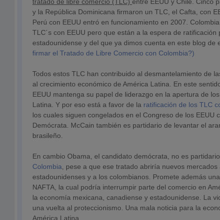
tratado de libre comercio (TLC)
entre EEUU y Chile. Cinco 
y la República Dominicana firmaron un TLC, el Cafta, con 
Perú con EEUU entró en funcionamiento en 2007. Colombi
TLC´s con EEUU pero que están a la espera de ratificación 
estadounidense y del que ya dimos cuenta en este blog d
firmar el Tratado de Libre Comercio con Colombia?)
Todos estos TLC han contribuido al desmantelamiento de la
al crecimiento económico de América Latina. En este sentid
EEUU mantenga su papel de liderazgo en la apertura de lo
Latina. Y por eso está a favor de la
ratificación de los TLC
los cuales siguen congelados en el Congreso de los EEUU co
Demócrata. McCain también es partidario de levantar el aran
brasileño.
En cambio Obama, el candidato demócrata, no es partidari
Colombia
, pese a que ese tratado abriría nuevos mercados 
estadounidenses y a los colombianos. Promete además una
NAFTA, la cual podría interrumpir parte del comercio en Amé
la economía mexicana, canadiense y estadounidense. La vi
una vuelta al proteccionismo. Una mala noticia para la ec
América Latina.