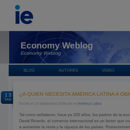
Economy Weblog
Economy Weblog
BLOG
AUTORES
VIDEO
¿A QUIEN NECESITA AMÉRICA LATINA A OB
13
Sep
Escrito el 13 septiembre 2008 por en
América Latina
Tal como señalaron, hace ya 200 años, los padres de la ec
David Ricardo, el comercio internacional es un factor que 
a aumentar la renta y la riqueza de los países. Posteriormen