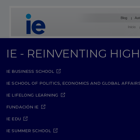
Blog
Aut
Inicio
IE - REINVENTING HI
IE BUSINESS SCHOOL
IE SCHOOL OF POLITICS, ECONOMICS AND GLOBAL AFFAIR
IE LIFELONG LEARNING
FUNDACIÓN IE
IE EDU
IE SUMMER SCHOOL