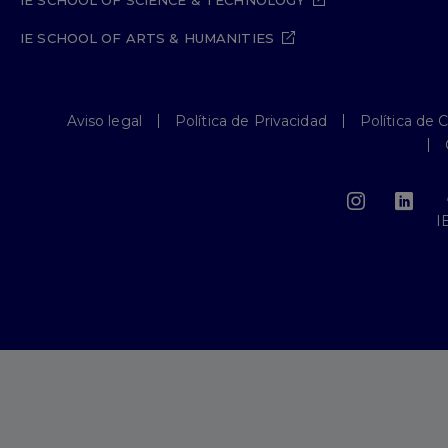
IE SCHOOL OF SCIENCE & TECHNOLOGY
IE SCHOOL OF ARTS & HUMANITIES
Aviso legal
Política de Privacidad
Política de 
I