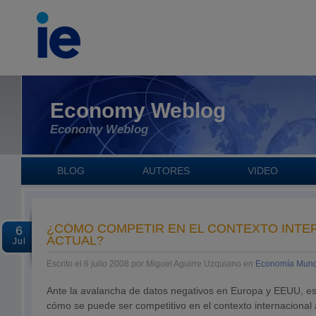
Economy Weblog
Economy Weblog
BLOG
AUTORES
VIDEO
¿CÓMO COMPETIR EN EL CONTEXTO INTE
6
ACTUAL?
Jul
Escrito el 6 julio 2008 por Miguel Aguirre Uzquiano en
Economía Mund
Ante la avalancha de datos negativos en Europa y EEUU, es
cómo se puede ser competitivo en el contexto internacional