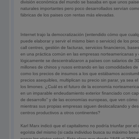
división económica del mundo se basaba en que unos paise
naturales importantes pero poco desarrollados servían com
fábricas de los paises con rentas más elevadas.
Internet trajo la democratización (entendido cómo que cualq
puede elaborar y servir el mismo bien o servicio) de los pro
call centres, gestión de facturas, servicios financieros, base
en una práctica común en las empresas norteamericanas y
lógicamente se descentralizaron a países con salarios de 
millones de chinos y rusos entrando en las comodidades de
como los precios de insumos a los que estábamos acostum
precios asequibles, multiplican su precio sin parar, ya sea e
los limones. ¿Cuál es el futuro de la economía norteameric
en un imparable endeudamiento exterior financiado con capi
de desarrollo” y de las economías europeas, que ven cómo
mientras sus propias empresas siguen deslocalizando y des
centros productivos a otros continentes?
Karl Marx indicó que el capitalismo no podría triunfar por el
egoísta del mismo (si cada individuo busca su máximo benef
pagar los platos rotos). Esta claro que desde 1848 al 2008