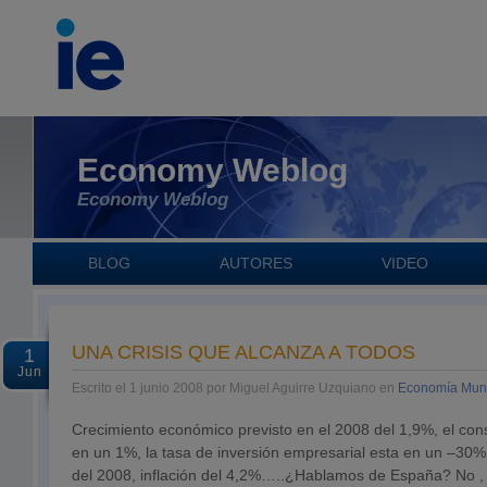
Economy Weblog
Economy Weblog
BLOG
AUTORES
VIDEO
UNA CRISIS QUE ALCANZA A TODOS
1
Jun
Escrito el 1 junio 2008 por Miguel Aguirre Uzquiano en
Economía Mun
Crecimiento económico previsto en el 2008 del 1,9%, el co
en un 1%, la tasa de inversión empresarial esta en un –30% 
del 2008, inflación del 4,2%…..¿Hablamos de España? No 