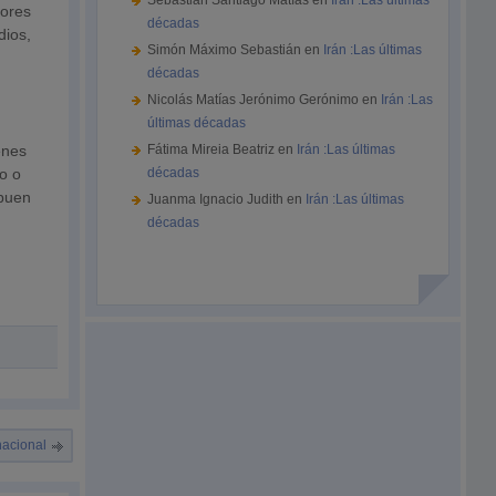
Sebastián Santiago Matías
en
Irán :Las últimas
dores
décadas
dios,
Simón Máximo Sebastián
en
Irán :Las últimas
décadas
Nicolás Matías Jerónimo Gerónimo
en
Irán :Las
últimas décadas
s
enes
Fátima Mireia Beatriz
en
Irán :Las últimas
o o
décadas
 buen
Juanma Ignacio Judith
en
Irán :Las últimas
décadas
nacional