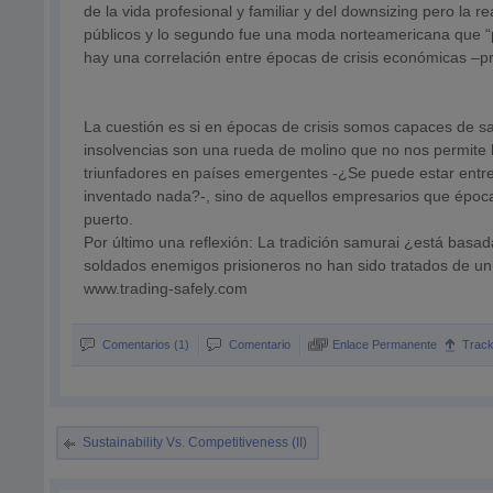
de la vida profesional y familiar y del downsizing pero la r
públicos y lo segundo fue una moda norteamericana que “p
hay una correlación entre épocas de crisis económicas –pr
La cuestión es si en épocas de crisis somos capaces de sac
insolvencias son una rueda de molino que no nos permite 
triunfadores en países emergentes -¿Se puede estar entre
inventado nada?-, sino de aquellos empresarios que época
puerto.
Por último una reflexión: La tradición samurai ¿está basad
soldados enemigos prisioneros no han sido tratados de 
www.trading-safely.com
Comentarios (1)
Comentario
Enlace Permanente
Trac
Sustainability Vs. Competitiveness (II)