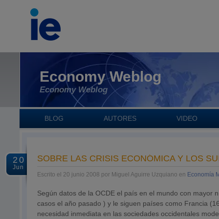
Economy Weblog
Economy Weblog
BLOG
AUTORES
VIDEO
SOBRE LAS CRISIS ECONÓMICA Y LOS SU
20
Jun
Escrito el 20 junio 2008 por Miguel Aguirre Uzquiano en
Economía M
Según datos de la OCDE el país en el mundo con mayor n
casos el año pasado ) y le siguen países como Francia (1
necesidad inmediata en las sociedades occidentales moder