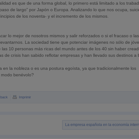
ealidad es que de una forma global, lo primero está limitado a los traba
aso de largo” por Japón o Europa. Analizando lo que nos ocupa, suici
incipios de los noventa- y el incremento de los mismos.
ar lo mejor de nosotros mismos y salir reforzados o si el fracaso o la
levantarnos. La sociedad tiene que potenciar imágenes no sólo de jóv
 las 10 personas más ricas del mundo antes de los 40 sin haber cread
s de crisis han sabido reflotar empresas y han llevado sus destinos a
a en la nobleza o es una postura egoísta, ya que tradicionalmente los
un modo benévolo?
kback
Imprimir
La empresa española en la economía inter