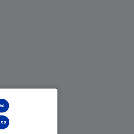
es
ies