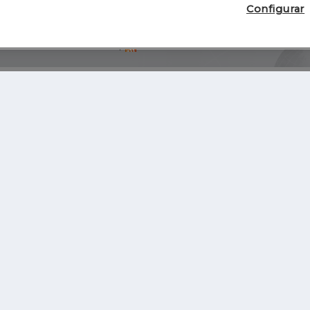
Configurar
Blog
Autores
Video
Inicio
RSS
GHER EDUCATION
IE UNIVERSITY
S
IE LAW SCHOOL
IE SCHOOL OF ARCHITECTURE AND DESIGN
IE SCHOOL OF SCIENCE & TECHNOLOGY
IE SCHOOL OF ARTS & HUMANITIES