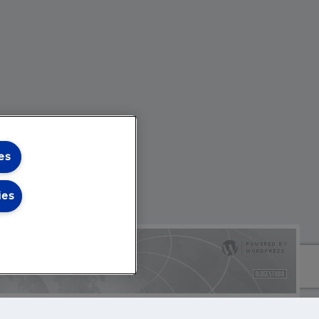
es
ies