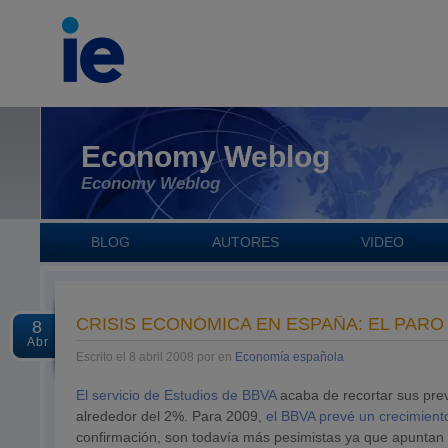
Economy Weblog
Economy Weblog
BLOG
AUTORES
VIDEO
CRISIS ECONÓMICA EN ESPAÑA: EL PARO
8
Abr
Escrito el 8 abril 2008 por en
Economía española
El servicio de Estudios de BBVA
acaba de recortar sus pre
alrededor del 2%. Para 2009,
el BBVA prevé un crecimien
confirmación, son todavía más pesimistas ya que apuntan