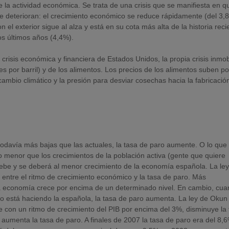
 la actividad económica. Se trata de una crisis que se manifiesta en q
e deterioran: el crecimiento económico se reduce rápidamente (del 3,
n el exterior sigue al alza y está en su cota más alta de la historia reci
los últimos años (4,4%).
risis económica y financiera de Estados Unidos, la propia crisis inmobi
es por barril) y de los alimentos. Los precios de los alimentos suben po
ambio climático y la presión para desviar cosechas hacia la fabricació
todavía más bajas que las actuales, la tasa de paro aumente. O lo que 
menor que los crecimientos de la población activa (gente que quiere
e debe y se deberá al menor crecimiento de la economía española. La le
 entre el ritmo de crecimiento económico y la tasa de paro. Más
 la economía crece por encima de un determinado nivel. En cambio, cu
 está haciendo la española, la tasa de paro aumenta. La ley de Okun
 con un ritmo de crecimiento del PIB por encima del 3%, disminuye la
aumenta la tasa de paro. A finales de 2007 la tasa de paro era del 8,