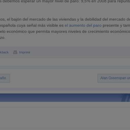
2% debemos esperar un mayor nivel de paro: 9,5% en 2008 para repunt
entos, el bajón del mercado de las viviendas y la debilidad del mercado d
española cuya señal más visible es
el aumento del paro
presente y ta
odelo económico que permita mayores niveles de crecimiento económico
zo.
ckback
Imprimir
 año.
Alan Greenspan un