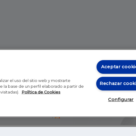
Aceptar cooki
izar el uso del sitio web y mostrarte
Rechazar cook
 la base de un perfil elaborado a partir de
visitadas).
Política de Cookies
Configurar
Blog
Autores
Video
Inicio
RSS