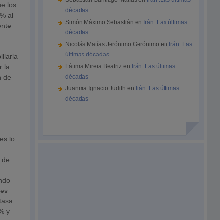
Sebastián Santiago Matías
en
Irán :Las últimas
ue los
décadas
8% al
Simón Máximo Sebastián
en
Irán :Las últimas
ente
décadas
Nicolás Matías Jerónimo Gerónimo
en
Irán :Las
últimas décadas
liaria
r la
Fátima Mireia Beatriz
en
Irán :Las últimas
n de
décadas
Juanma Ignacio Judith
en
Irán :Las últimas
décadas
es lo
y de
ando
 es
 tasa
6% y