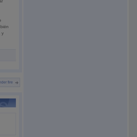
ar
e
mbién
 y
der fire