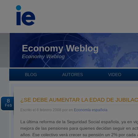
Economy Weblog
Economy Weblog
BLOG
AUTORES
VIDEO
¿SE DEBE AUMENTAR LA EDAD DE JUBILA
8
Feb
Escrito el 8 febrero 2008 por en
Economía española
La última reforma de la Seguridad Social española, ya en v
mejora de las pensiones para quienes decidan seguir en act
años. Ese colectivo verá crecer su pensión un 2% por cada a