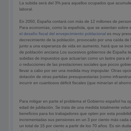
La subida será del 3% para aquellos ocupados que acumule
laboral.
En 2050, España contará con más de 12 millones de perso
Para economías, como la española, que se asientan sobre el
el desafío fiscal del envejecimiento poblacional
es muy preoc
decrecimiento de la población, provocado por una caída de l
junto a una esperanza de vida en aumento, hará que se inc
de población anciana Los sucesivos gobiernos de España te
subidas de impuestos que actuarían como un lastre para el
o reducciones de las prestaciones sociales que pocos gobie
llevar a cabo por ser una medida muy impopular. Otras opcio
dotación de otras partidas presupuestarias (como infraestru
incurrir en cuantiosos déficit fiscales (que minarían el ahorro
Para mitigar en parte el problema el Gobierno español ha op
edad de jubilación. Se trata de una medida totalmente volun
beneficios para los trabajadores que opten por esta posibil
incrementadas sus pensiones en un 3 por ciento más cada a
un total de 15 por ciento a partir de los 70 años. Es sin du