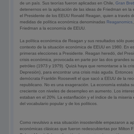
de un país. Sus teorías fueron aplicadas en Chile,
Gran Bre
detenernos en la aplicación de las ideas de Friedman en l
el Presidente de los EEUU Ronald Reagan, quien a través d
medidas de política económica denominadas
Reaganomics
Friedman a la economía de EEUU.
La política económica de Reagan y sus resultados sólo pue
contexto de la situación económica de EEUU en 1980. En e
primeras elecciones a Presidente. Reagan heredó, del Presi
crisis económica, provocada en parte por las dos grandes su
petróleo (1973 y 1979). Quizá haya que remontarse a la cri
Depresión), para encontrar una crisis más aguda. Entonces 
demócrata Franklin Roosevelt el que sacó a EEUU de la rec
republicano. No es una exageración. La economía estaba su
creciente con niveles de desempleo en aumento. Los interes
estaban en el 20%. La estanflación y el índice de la miseria
del vocabulario popular y de los políticos.
Como revulsivo a esa situación insostenible empezaron a ap
económicas clásicas que fueron redescubiertas por Milton 