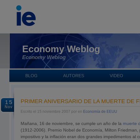
Economy Weblog
Economy Weblog
BLOG
AUTORES
VIDEO
PRIMER ANIVERSARIO DE LA MUERTE DE 
15
Nov
Escrito el 15 noviembre 2007 por en
Economía de EEUU
Mañana, 16 de noviembre, se cumple un año de la
muerte 
(1912-2006). Premio Nobel de Economía, Milton Friedman, 
impositivo y la inflación eran dos grandes impedimentos al