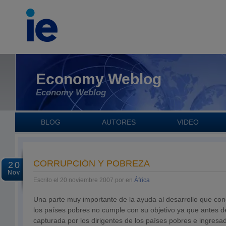
Economy Weblog
Economy Weblog
BLOG
AUTORES
VIDEO
CORRUPCIÓN Y POBREZA
20
Nov
Escrito el 20 noviembre 2007 por en
África
Una parte muy importante de la ayuda al desarrollo que con
los países pobres no cumple con su objetivo ya que antes de
capturada por los dirigentes de los países pobres e ingresa