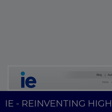
Blog
Aut
Inicio
IE - REINVENTING HI