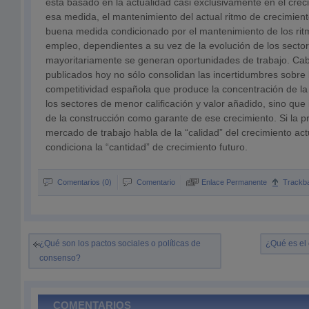
está basado en la actualidad casi exclusivamente en el crec
esa medida, el mantenimiento del actual ritmo de crecimien
buena medida condicionado por el mantenimiento de los rit
empleo, dependientes a su vez de la evolución de los secto
mayoritariamente se generan oportunidades de trabajo. Cab
publicados hoy no sólo consolidan las incertidumbres sobre 
competitividad española que produce la concentración de l
los sectores de menor calificación y valor añadido, sino que i
de la construcción como garante de ese crecimiento. Si la p
mercado de trabajo habla de la “calidad” del crecimiento act
condiciona la “cantidad” de crecimiento futuro.
Comentarios (0)
Comentario
Enlace Permanente
Trackb
¿Qué son los pactos sociales o políticas de
¿Qué es el 
consenso?
COMENTARIOS